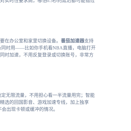
对实时性要求高，哪怕0.5秒的延迟都可能错过
要在办公室和家里切换设备。
番茄加速器
支持
人多端设备同时用——比如你手机看NBA直播，电脑打开
同时加速，不用反复登录或切换账号，非常方
稳定无限流量，不用担心看一半流量用完；智能
精选的回国影音、游戏加速专线，加上独享
不会出现卡顿或缓冲的情况。