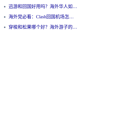
迅游和回国好用吗？海外华人如何选择靠谱的回国加速器
海外党必看：Clash回国机场怎么选？一篇搞定无缝访问国内资源的全攻略
穿梭和松果哪个好？海外游子的数字归乡路，到底该怎么选