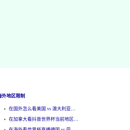
海外地区限制
在国外怎么看美国 vs 澳大利亚世界杯直播？海外党必藏的中文解说观赛指南
在加拿大看抖音世界杯当前地区不可播放？海外党体育观赛终极指南
在海外看世界杯直播德国 vs 巴拉圭当前IP受限制？这篇指南帮你轻松解决地区限制