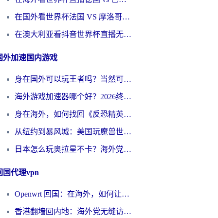
在国外看世界杯法国 VS 摩洛哥仅限中国大陆？别让地域限制拦下你的欢呼
在澳大利亚看抖音世界杯直播无法播放？海外党体育观赛终极指南来了！
国外加速国内游戏
身在国外可以玩王者吗？当然可以，但你需要这份“加速”指南
海外游戏加速器哪个好？2026终极指南帮你畅玩国服+解决卡顿难题
身在海外，如何找回《反恐精英：全球攻势》国服的丝滑手感？一份给你的终极指南
从纽约到暴风城：美国玩魔兽世界，如何找到你的最佳网络航线
日本怎么玩奥拉星不卡？海外党国服游戏加速器选择全攻略
回国代理vpn
Openwrt 回国：在海外，如何让家的网络触手可及
香港翻墙回内地：海外党无缝访问国内资源的加速器选择全攻略