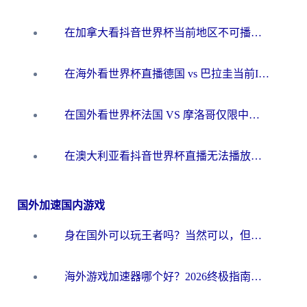
在加拿大看抖音世界杯当前地区不可播放？海外党体育观赛终极指南
在海外看世界杯直播德国 vs 巴拉圭当前IP受限制？这篇指南帮你轻松解决地区限制
在国外看世界杯法国 VS 摩洛哥仅限中国大陆？别让地域限制拦下你的欢呼
在澳大利亚看抖音世界杯直播无法播放？海外党体育观赛终极指南来了！
国外加速国内游戏
身在国外可以玩王者吗？当然可以，但你需要这份“加速”指南
海外游戏加速器哪个好？2026终极指南帮你畅玩国服+解决卡顿难题