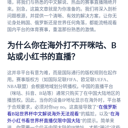
墙，将我们与熟悉的中文解说、热血的赛事直播隔绝开
来。别急，这篇文章就是为你准备的。我们将深入剖析
问题根源，并提供一个清晰、有效的解决方案，让你无
论身处韩国、俄罗斯还是世界任何角落，都能流畅观看
国内平台的体育赛事，重温那份熟悉的激情。
为什么你在海外打不开咪咕、B
站或小红书的直播？
这并非平台有意为难，而是国际通行的版权规则在起作
用。赛事版权方（如国际足联FIFA、欧足联UEFA、
NBA联盟）会根据地域划分转播权。中国的直播平台
（咪咕、抖音、B站等）通常只购买了在中国大陆地区的
播放权。因此，当你的设备IP地址显示在海外时，平台基
于合规要求，必须对你say no。这直接导致了“
在俄罗斯
看B站世界杯中文解说海外无法观看
”的尴尬，以及“
在海
外小红书看世界杯直播仅限中国大陆
”的提示。简单来
说，你需要一个位于中国大陆的IP地址，才能“骗过”这些