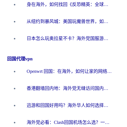
身在海外，如何找回《反恐精英：全球攻势》国服的丝滑手感？一份给你的终极指南
从纽约到暴风城：美国玩魔兽世界，如何找到你的最佳网络航线
日本怎么玩奥拉星不卡？海外党国服游戏加速器选择全攻略
回国代理vpn
Openwrt 回国：在海外，如何让家的网络触手可及
香港翻墙回内地：海外党无缝访问国内资源的加速器选择全攻略
迅游和回国好用吗？海外华人如何选择靠谱的回国加速器
海外党必看：Clash回国机场怎么选？一篇搞定无缝访问国内资源的全攻略