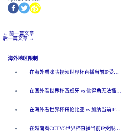
←
前一篇文章
后一篇文章
→
海外地区限制
在海外看咪咕视频世界杯直播当前IP受限制？这篇指南帮你搞定所有体育赛事观看难题
在国外看世界杯西班牙 vs 佛得角无法播放？这篇指南帮你解锁所有中文体育直播
在海外看世界杯哥伦比亚 vs 加纳当前IP受限制？这篇指南帮你流畅看中文解说赛事
在越南看CCTV5世界杯直播当前IP受限制？海外党体育观赛终极指南来了