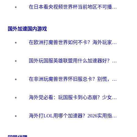
在日本看央视频世界杯当前地区不可播放？海外党体育观赛终极指南
国外加速国内游戏
在欧洲打魔兽世界如何不卡？海外玩家的国服游戏加速终极攻略
国外玩国服英雄联盟用什么加速器好？海外党亲测有效的国服游戏加速指南
在非洲玩魔兽世界怀旧服总卡？别慌，这份指南帮你丝滑开荒
海外党必看：玩国服卡到心态崩？少女前线云图计划加速器免费推荐+碧蓝航线足球世界流畅攻略
海外打LOL用哪个加速器？2026实用指南：从延迟到设备适配，一篇解决你的国服游戏痛点