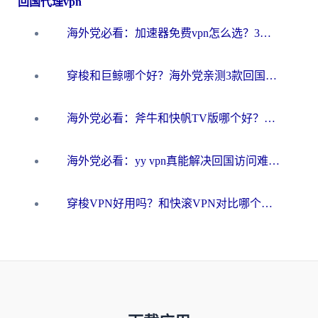
回国代理vpn
海外党必看：加速器免费vpn怎么选？3步教你无缝访问国内资源
穿梭和巨鲸哪个好？海外党亲测3款回国加速器，教你避开90%的坑
海外党必看：斧牛和快帆TV版哪个好？3分钟选对回国加速器，无缝刷B站、追热剧
海外党必看：yy vpn真能解决回国访问难题？附云极initap测评+免费方案对比
穿梭VPN好用吗？和快滚VPN对比哪个回国效果更好？海外党选回国加速器必看指南