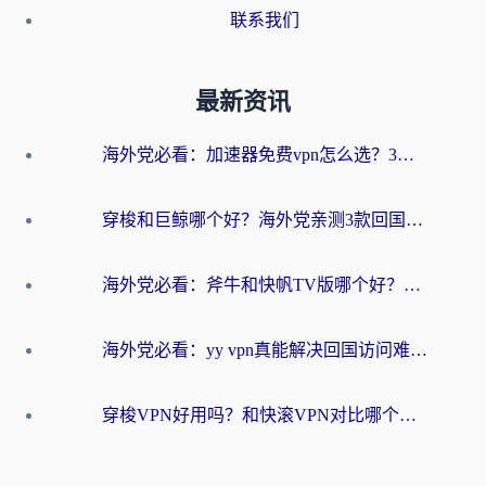
联系我们
最新资讯
海外党必看：加速器免费vpn怎么选？3步教你无缝访问国内资源
穿梭和巨鲸哪个好？海外党亲测3款回国加速器，教你避开90%的坑
海外党必看：斧牛和快帆TV版哪个好？3分钟选对回国加速器，无缝刷B站、追热剧
海外党必看：yy vpn真能解决回国访问难题？附云极initap测评+免费方案对比
穿梭VPN好用吗？和快滚VPN对比哪个回国效果更好？海外党选回国加速器必看指南