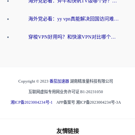
海外党必看：斧牛和快帆TV版哪个好？3分钟选对回国加速器，无缝刷B站、追热剧
海外党必看：yy vpn真能解决回国访问难题？附云极initap测评+免费方案对比
穿梭VPN好用吗？和快滚VPN对比哪个回国效果更好？海外党选回国加速器必看指南
Copyright © 2023
番茄加速器
湖南精准量科技有限公司
互联网虚拟专用网业务许可证 B1-20231050
湘ICP备2023004234号-1
APP备案号 湘ICP备2023004234号-3A
友情链接