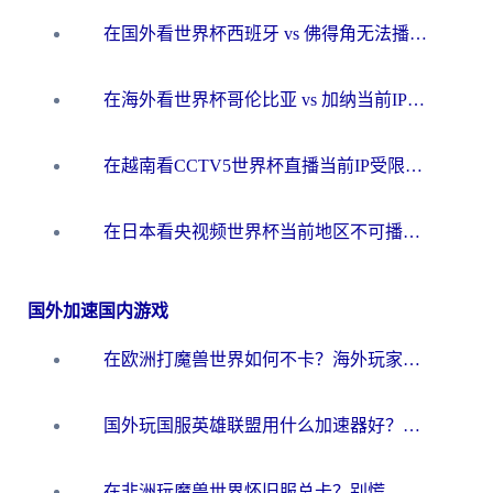
在国外看世界杯西班牙 vs 佛得角无法播放？这篇指南帮你解锁所有中文体育直播
在海外看世界杯哥伦比亚 vs 加纳当前IP受限制？这篇指南帮你流畅看中文解说赛事
在越南看CCTV5世界杯直播当前IP受限制？海外党体育观赛终极指南来了
在日本看央视频世界杯当前地区不可播放？海外党体育观赛终极指南
国外加速国内游戏
在欧洲打魔兽世界如何不卡？海外玩家的国服游戏加速终极攻略
国外玩国服英雄联盟用什么加速器好？海外党亲测有效的国服游戏加速指南
在非洲玩魔兽世界怀旧服总卡？别慌，这份指南帮你丝滑开荒