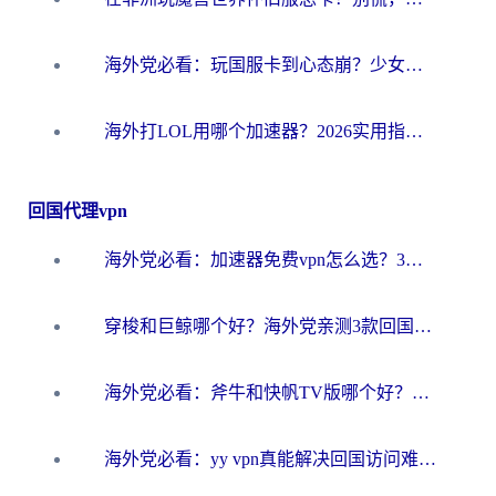
海外党必看：玩国服卡到心态崩？少女前线云图计划加速器免费推荐+碧蓝航线足球世界流畅攻略
海外打LOL用哪个加速器？2026实用指南：从延迟到设备适配，一篇解决你的国服游戏痛点
回国代理vpn
海外党必看：加速器免费vpn怎么选？3步教你无缝访问国内资源
穿梭和巨鲸哪个好？海外党亲测3款回国加速器，教你避开90%的坑
海外党必看：斧牛和快帆TV版哪个好？3分钟选对回国加速器，无缝刷B站、追热剧
海外党必看：yy vpn真能解决回国访问难题？附云极initap测评+免费方案对比