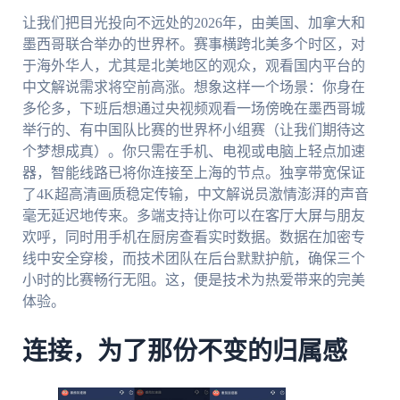
让我们把目光投向不远处的2026年，由美国、加拿大和
墨西哥联合举办的世界杯。赛事横跨北美多个时区，对
于海外华人，尤其是北美地区的观众，观看国内平台的
中文解说需求将空前高涨。想象这样一个场景：你身在
多伦多，下班后想通过央视频观看一场傍晚在墨西哥城
举行的、有中国队比赛的世界杯小组赛（让我们期待这
个梦想成真）。你只需在手机、电视或电脑上轻点加速
器，智能线路已将你连接至上海的节点。独享带宽保证
了4K超高清画质稳定传输，中文解说员激情澎湃的声音
毫无延迟地传来。多端支持让你可以在客厅大屏与朋友
欢呼，同时用手机在厨房查看实时数据。数据在加密专
线中安全穿梭，而技术团队在后台默默护航，确保三个
小时的比赛畅行无阻。这，便是技术为热爱带来的完美
体验。
连接，为了那份不变的归属感