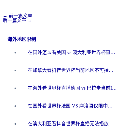
←
前一篇文章
后一篇文章
→
海外地区限制
在国外怎么看美国 vs 澳大利亚世界杯直播？海外党必藏的中文解说观赛指南
在加拿大看抖音世界杯当前地区不可播放？海外党体育观赛终极指南
在海外看世界杯直播德国 vs 巴拉圭当前IP受限制？这篇指南帮你轻松解决地区限制
在国外看世界杯法国 VS 摩洛哥仅限中国大陆？别让地域限制拦下你的欢呼
在澳大利亚看抖音世界杯直播无法播放？海外党体育观赛终极指南来了！