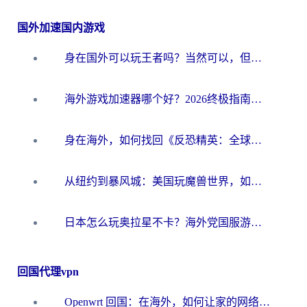
国外加速国内游戏
身在国外可以玩王者吗？当然可以，但你需要这份“加速”指南
海外游戏加速器哪个好？2026终极指南帮你畅玩国服+解决卡顿难题
身在海外，如何找回《反恐精英：全球攻势》国服的丝滑手感？一份给你的终极指南
从纽约到暴风城：美国玩魔兽世界，如何找到你的最佳网络航线
日本怎么玩奥拉星不卡？海外党国服游戏加速器选择全攻略
回国代理vpn
Openwrt 回国：在海外，如何让家的网络触手可及