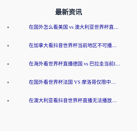
最新资讯
在国外怎么看美国 vs 澳大利亚世界杯直播？海外党必藏的中文解说观赛指南
在加拿大看抖音世界杯当前地区不可播放？海外党体育观赛终极指南
在海外看世界杯直播德国 vs 巴拉圭当前IP受限制？这篇指南帮你轻松解决地区限制
在国外看世界杯法国 VS 摩洛哥仅限中国大陆？别让地域限制拦下你的欢呼
在澳大利亚看抖音世界杯直播无法播放？海外党体育观赛终极指南来了！