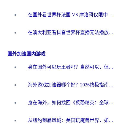
在国外看世界杯法国 VS 摩洛哥仅限中国大陆？别让地域限制拦下你的欢呼
在澳大利亚看抖音世界杯直播无法播放？海外党体育观赛终极指南来了！
国外加速国内游戏
身在国外可以玩王者吗？当然可以，但你需要这份“加速”指南
海外游戏加速器哪个好？2026终极指南帮你畅玩国服+解决卡顿难题
身在海外，如何找回《反恐精英：全球攻势》国服的丝滑手感？一份给你的终极指南
从纽约到暴风城：美国玩魔兽世界，如何找到你的最佳网络航线