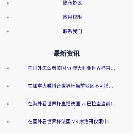
隐私协议
应用权限
联系我们
最新资讯
在国外怎么看美国 vs 澳大利亚世界杯直播？海外党必藏的中文解说观赛指南
在加拿大看抖音世界杯当前地区不可播放？海外党体育观赛终极指南
在海外看世界杯直播德国 vs 巴拉圭当前IP受限制？这篇指南帮你轻松解决地区限制
在国外看世界杯法国 VS 摩洛哥仅限中国大陆？别让地域限制拦下你的欢呼