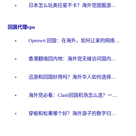
日本怎么玩奥拉星不卡？海外党国服游戏加速器选择全攻略
回国代理vpn
Openwrt 回国：在海外，如何让家的网络触手可及
香港翻墙回内地：海外党无缝访问国内资源的加速器选择全攻略
迅游和回国好用吗？海外华人如何选择靠谱的回国加速器
海外党必看：Clash回国机场怎么选？一篇搞定无缝访问国内资源的全攻略
穿梭和松果哪个好？海外游子的数字归乡路，到底该怎么选