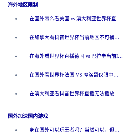
海外地区限制
在国外怎么看美国 vs 澳大利亚世界杯直播？海外党必藏的中文解说观赛指南
在加拿大看抖音世界杯当前地区不可播放？海外党体育观赛终极指南
在海外看世界杯直播德国 vs 巴拉圭当前IP受限制？这篇指南帮你轻松解决地区限制
在国外看世界杯法国 VS 摩洛哥仅限中国大陆？别让地域限制拦下你的欢呼
在澳大利亚看抖音世界杯直播无法播放？海外党体育观赛终极指南来了！
国外加速国内游戏
身在国外可以玩王者吗？当然可以，但你需要这份“加速”指南