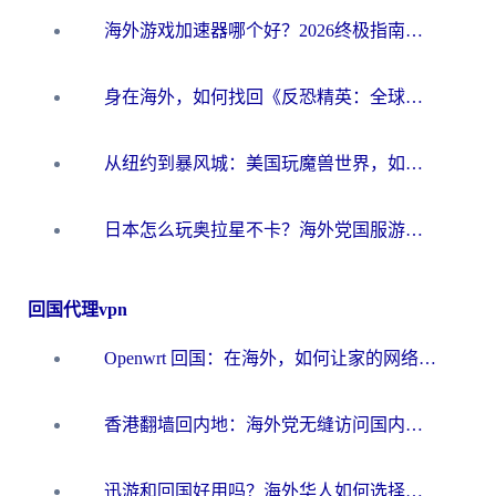
海外游戏加速器哪个好？2026终极指南帮你畅玩国服+解决卡顿难题
身在海外，如何找回《反恐精英：全球攻势》国服的丝滑手感？一份给你的终极指南
从纽约到暴风城：美国玩魔兽世界，如何找到你的最佳网络航线
日本怎么玩奥拉星不卡？海外党国服游戏加速器选择全攻略
回国代理vpn
Openwrt 回国：在海外，如何让家的网络触手可及
香港翻墙回内地：海外党无缝访问国内资源的加速器选择全攻略
迅游和回国好用吗？海外华人如何选择靠谱的回国加速器