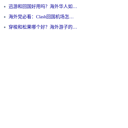
迅游和回国好用吗？海外华人如何选择靠谱的回国加速器
海外党必看：Clash回国机场怎么选？一篇搞定无缝访问国内资源的全攻略
穿梭和松果哪个好？海外游子的数字归乡路，到底该怎么选