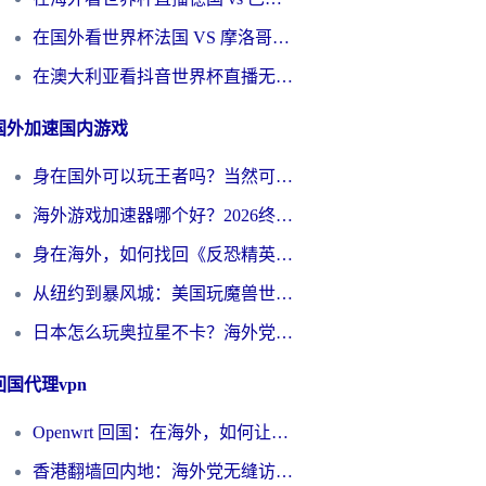
在国外看世界杯法国 VS 摩洛哥仅限中国大陆？别让地域限制拦下你的欢呼
在澳大利亚看抖音世界杯直播无法播放？海外党体育观赛终极指南来了！
国外加速国内游戏
身在国外可以玩王者吗？当然可以，但你需要这份“加速”指南
海外游戏加速器哪个好？2026终极指南帮你畅玩国服+解决卡顿难题
身在海外，如何找回《反恐精英：全球攻势》国服的丝滑手感？一份给你的终极指南
从纽约到暴风城：美国玩魔兽世界，如何找到你的最佳网络航线
日本怎么玩奥拉星不卡？海外党国服游戏加速器选择全攻略
回国代理vpn
Openwrt 回国：在海外，如何让家的网络触手可及
香港翻墙回内地：海外党无缝访问国内资源的加速器选择全攻略