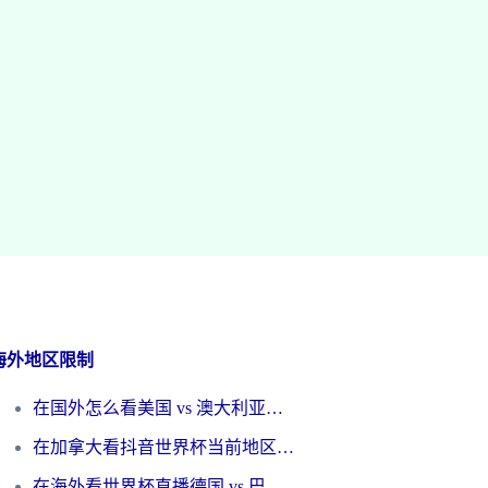
海外地区限制
在国外怎么看美国 vs 澳大利亚世界杯直播？海外党必藏的中文解说观赛指南
在加拿大看抖音世界杯当前地区不可播放？海外党体育观赛终极指南
在海外看世界杯直播德国 vs 巴拉圭当前IP受限制？这篇指南帮你轻松解决地区限制