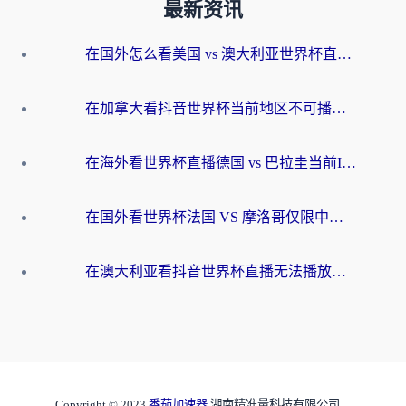
最新资讯
在国外怎么看美国 vs 澳大利亚世界杯直播？海外党必藏的中文解说观赛指南
在加拿大看抖音世界杯当前地区不可播放？海外党体育观赛终极指南
在海外看世界杯直播德国 vs 巴拉圭当前IP受限制？这篇指南帮你轻松解决地区限制
在国外看世界杯法国 VS 摩洛哥仅限中国大陆？别让地域限制拦下你的欢呼
在澳大利亚看抖音世界杯直播无法播放？海外党体育观赛终极指南来了！
Copyright © 2023
番茄加速器
湖南精准量科技有限公司