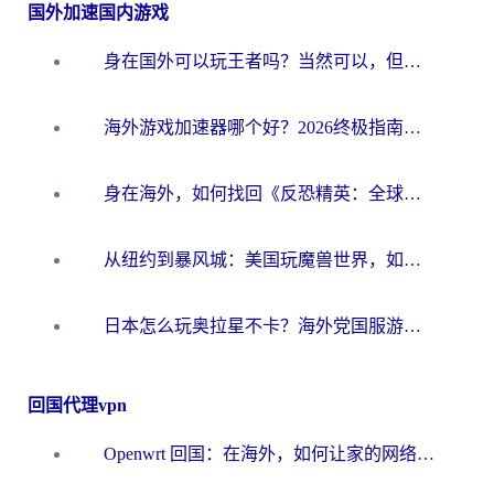
国外加速国内游戏
身在国外可以玩王者吗？当然可以，但你需要这份“加速”指南
海外游戏加速器哪个好？2026终极指南帮你畅玩国服+解决卡顿难题
身在海外，如何找回《反恐精英：全球攻势》国服的丝滑手感？一份给你的终极指南
从纽约到暴风城：美国玩魔兽世界，如何找到你的最佳网络航线
日本怎么玩奥拉星不卡？海外党国服游戏加速器选择全攻略
回国代理vpn
Openwrt 回国：在海外，如何让家的网络触手可及