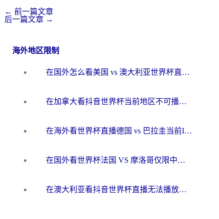
←
前一篇文章
后一篇文章
→
海外地区限制
在国外怎么看美国 vs 澳大利亚世界杯直播？海外党必藏的中文解说观赛指南
在加拿大看抖音世界杯当前地区不可播放？海外党体育观赛终极指南
在海外看世界杯直播德国 vs 巴拉圭当前IP受限制？这篇指南帮你轻松解决地区限制
在国外看世界杯法国 VS 摩洛哥仅限中国大陆？别让地域限制拦下你的欢呼
在澳大利亚看抖音世界杯直播无法播放？海外党体育观赛终极指南来了！