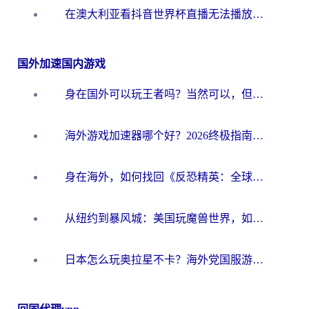
在澳大利亚看抖音世界杯直播无法播放？海外党体育观赛终极指南来了！
国外加速国内游戏
身在国外可以玩王者吗？当然可以，但你需要这份“加速”指南
海外游戏加速器哪个好？2026终极指南帮你畅玩国服+解决卡顿难题
身在海外，如何找回《反恐精英：全球攻势》国服的丝滑手感？一份给你的终极指南
从纽约到暴风城：美国玩魔兽世界，如何找到你的最佳网络航线
日本怎么玩奥拉星不卡？海外党国服游戏加速器选择全攻略