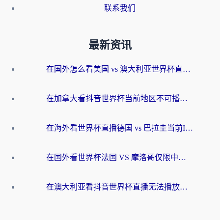
联系我们
最新资讯
在国外怎么看美国 vs 澳大利亚世界杯直播？海外党必藏的中文解说观赛指南
在加拿大看抖音世界杯当前地区不可播放？海外党体育观赛终极指南
在海外看世界杯直播德国 vs 巴拉圭当前IP受限制？这篇指南帮你轻松解决地区限制
在国外看世界杯法国 VS 摩洛哥仅限中国大陆？别让地域限制拦下你的欢呼
在澳大利亚看抖音世界杯直播无法播放？海外党体育观赛终极指南来了！