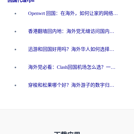
回国代理vpn
Openwrt 回国：在海外，如何让家的网络触手可及
香港翻墙回内地：海外党无缝访问国内资源的加速器选择全攻略
迅游和回国好用吗？海外华人如何选择靠谱的回国加速器
海外党必看：Clash回国机场怎么选？一篇搞定无缝访问国内资源的全攻略
穿梭和松果哪个好？海外游子的数字归乡路，到底该怎么选