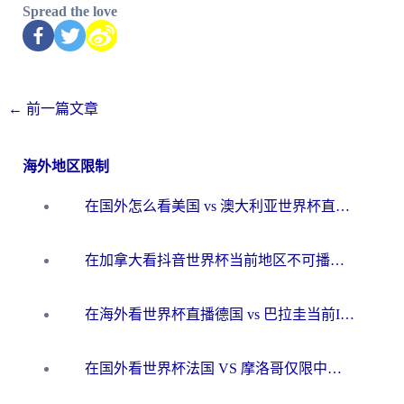
Spread the love
←
前一篇文章
海外地区限制
在国外怎么看美国 vs 澳大利亚世界杯直播？海外党必藏的中文解说观赛指南
在加拿大看抖音世界杯当前地区不可播放？海外党体育观赛终极指南
在海外看世界杯直播德国 vs 巴拉圭当前IP受限制？这篇指南帮你轻松解决地区限制
在国外看世界杯法国 VS 摩洛哥仅限中国大陆？别让地域限制拦下你的欢呼