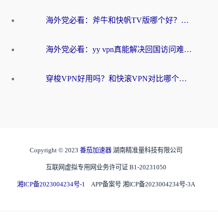
海外党必看：斧牛和快帆TV版哪个好？3分钟选对回国加速器，无缝刷B站、追热剧
海外党必看：yy vpn真能解决回国访问难题？附云极initap测评+免费方案对比
穿梭VPN好用吗？和快滚VPN对比哪个回国效果更好？海外党选回国加速器必看指南
Copyright © 2023
番茄加速器
湖南精准量科技有限公司
互联网虚拟专用网业务许可证 B1-20231050
湘ICP备2023004234号-1
APP备案号 湘ICP备2023004234号-3A