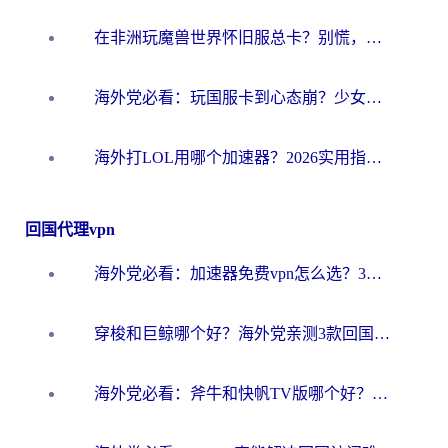
在非洲玩魔兽世界怀旧服总卡？别慌，这份指南帮你丝滑开荒
海外党必看：玩国服卡到心态崩？少女前线云图计划加速器免费推荐+碧蓝航线足球世界流畅攻略
海外打LOL用哪个加速器？2026实用指南：从延迟到设备适配，一篇解决你的国服游戏痛点
回国代理vpn
海外党必看：加速器免费vpn怎么选？3步教你无缝访问国内资源
穿梭和巨鲸哪个好？海外党亲测3款回国加速器，教你避开90%的坑
海外党必看：斧牛和快帆TV版哪个好？3分钟选对回国加速器，无缝刷B站、追热剧