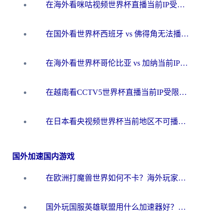
在海外看咪咕视频世界杯直播当前IP受限制？这篇指南帮你搞定所有体育赛事观看难题
在国外看世界杯西班牙 vs 佛得角无法播放？这篇指南帮你解锁所有中文体育直播
在海外看世界杯哥伦比亚 vs 加纳当前IP受限制？这篇指南帮你流畅看中文解说赛事
在越南看CCTV5世界杯直播当前IP受限制？海外党体育观赛终极指南来了
在日本看央视频世界杯当前地区不可播放？海外党体育观赛终极指南
国外加速国内游戏
在欧洲打魔兽世界如何不卡？海外玩家的国服游戏加速终极攻略
国外玩国服英雄联盟用什么加速器好？海外党亲测有效的国服游戏加速指南