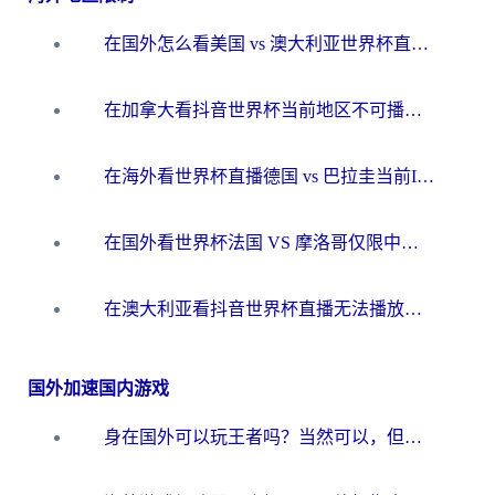
在国外怎么看美国 vs 澳大利亚世界杯直播？海外党必藏的中文解说观赛指南
在加拿大看抖音世界杯当前地区不可播放？海外党体育观赛终极指南
在海外看世界杯直播德国 vs 巴拉圭当前IP受限制？这篇指南帮你轻松解决地区限制
在国外看世界杯法国 VS 摩洛哥仅限中国大陆？别让地域限制拦下你的欢呼
在澳大利亚看抖音世界杯直播无法播放？海外党体育观赛终极指南来了！
国外加速国内游戏
身在国外可以玩王者吗？当然可以，但你需要这份“加速”指南