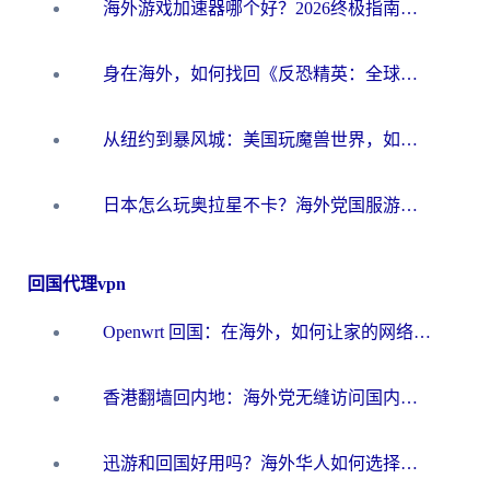
海外游戏加速器哪个好？2026终极指南帮你畅玩国服+解决卡顿难题
身在海外，如何找回《反恐精英：全球攻势》国服的丝滑手感？一份给你的终极指南
从纽约到暴风城：美国玩魔兽世界，如何找到你的最佳网络航线
日本怎么玩奥拉星不卡？海外党国服游戏加速器选择全攻略
回国代理vpn
Openwrt 回国：在海外，如何让家的网络触手可及
香港翻墙回内地：海外党无缝访问国内资源的加速器选择全攻略
迅游和回国好用吗？海外华人如何选择靠谱的回国加速器