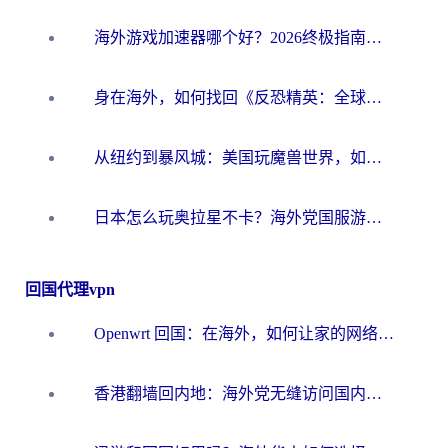
海外游戏加速器哪个好？2026终极指南帮你畅玩国服+解决卡顿难题
身在海外，如何找回《反恐精英：全球攻势》国服的丝滑手感？一份给你的终极指南
从纽约到暴风城：美国玩魔兽世界，如何找到你的最佳网络航线
日本怎么玩奥拉星不卡？海外党国服游戏加速器选择全攻略
回国代理vpn
Openwrt 回国：在海外，如何让家的网络触手可及
香港翻墙回内地：海外党无缝访问国内资源的加速器选择全攻略