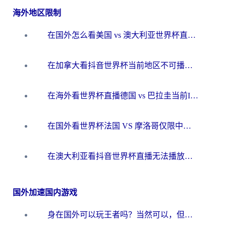
海外地区限制
在国外怎么看美国 vs 澳大利亚世界杯直播？海外党必藏的中文解说观赛指南
在加拿大看抖音世界杯当前地区不可播放？海外党体育观赛终极指南
在海外看世界杯直播德国 vs 巴拉圭当前IP受限制？这篇指南帮你轻松解决地区限制
在国外看世界杯法国 VS 摩洛哥仅限中国大陆？别让地域限制拦下你的欢呼
在澳大利亚看抖音世界杯直播无法播放？海外党体育观赛终极指南来了！
国外加速国内游戏
身在国外可以玩王者吗？当然可以，但你需要这份“加速”指南