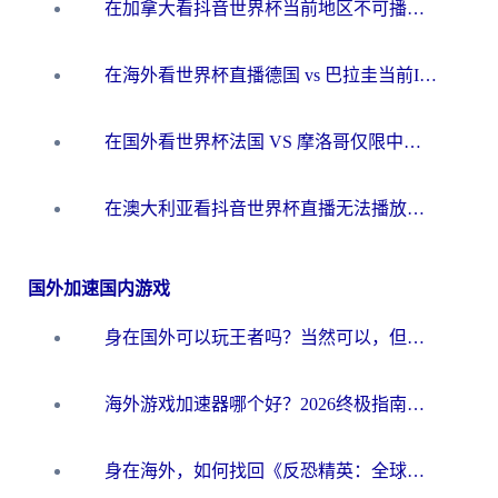
在加拿大看抖音世界杯当前地区不可播放？海外党体育观赛终极指南
在海外看世界杯直播德国 vs 巴拉圭当前IP受限制？这篇指南帮你轻松解决地区限制
在国外看世界杯法国 VS 摩洛哥仅限中国大陆？别让地域限制拦下你的欢呼
在澳大利亚看抖音世界杯直播无法播放？海外党体育观赛终极指南来了！
国外加速国内游戏
身在国外可以玩王者吗？当然可以，但你需要这份“加速”指南
海外游戏加速器哪个好？2026终极指南帮你畅玩国服+解决卡顿难题
身在海外，如何找回《反恐精英：全球攻势》国服的丝滑手感？一份给你的终极指南