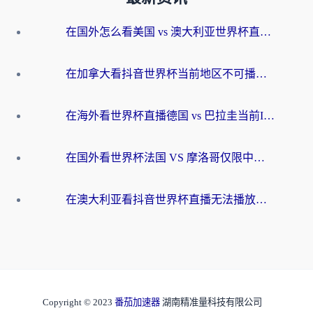
在国外怎么看美国 vs 澳大利亚世界杯直播？海外党必藏的中文解说观赛指南
在加拿大看抖音世界杯当前地区不可播放？海外党体育观赛终极指南
在海外看世界杯直播德国 vs 巴拉圭当前IP受限制？这篇指南帮你轻松解决地区限制
在国外看世界杯法国 VS 摩洛哥仅限中国大陆？别让地域限制拦下你的欢呼
在澳大利亚看抖音世界杯直播无法播放？海外党体育观赛终极指南来了！
Copyright © 2023
番茄加速器
湖南精准量科技有限公司