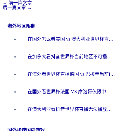
←
前一篇文章
后一篇文章
→
海外地区限制
在国外怎么看美国 vs 澳大利亚世界杯直播？海外党必藏的中文解说观赛指南
在加拿大看抖音世界杯当前地区不可播放？海外党体育观赛终极指南
在海外看世界杯直播德国 vs 巴拉圭当前IP受限制？这篇指南帮你轻松解决地区限制
在国外看世界杯法国 VS 摩洛哥仅限中国大陆？别让地域限制拦下你的欢呼
在澳大利亚看抖音世界杯直播无法播放？海外党体育观赛终极指南来了！
国外加速国内游戏