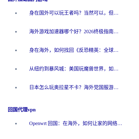
身在国外可以玩王者吗？当然可以，但你需要这份“加速”指南
海外游戏加速器哪个好？2026终极指南帮你畅玩国服+解决卡顿难题
身在海外，如何找回《反恐精英：全球攻势》国服的丝滑手感？一份给你的终极指南
从纽约到暴风城：美国玩魔兽世界，如何找到你的最佳网络航线
日本怎么玩奥拉星不卡？海外党国服游戏加速器选择全攻略
回国代理vpn
Openwrt 回国：在海外，如何让家的网络触手可及