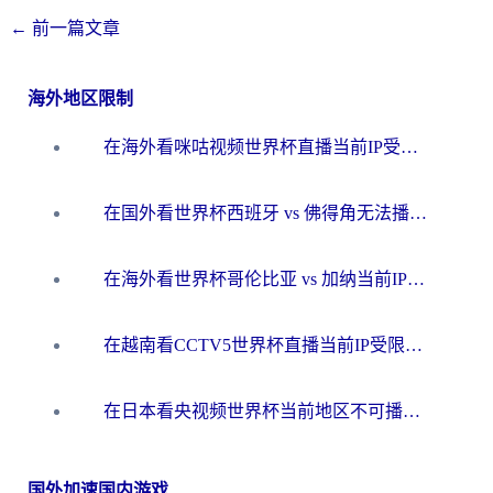
←
前一篇文章
海外地区限制
在海外看咪咕视频世界杯直播当前IP受限制？这篇指南帮你搞定所有体育赛事观看难题
在国外看世界杯西班牙 vs 佛得角无法播放？这篇指南帮你解锁所有中文体育直播
在海外看世界杯哥伦比亚 vs 加纳当前IP受限制？这篇指南帮你流畅看中文解说赛事
在越南看CCTV5世界杯直播当前IP受限制？海外党体育观赛终极指南来了
在日本看央视频世界杯当前地区不可播放？海外党体育观赛终极指南
国外加速国内游戏