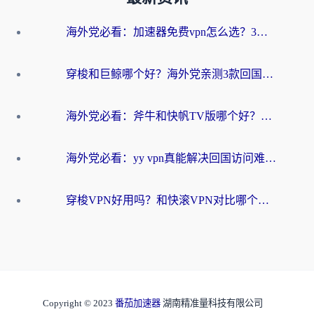
海外党必看：加速器免费vpn怎么选？3步教你无缝访问国内资源
穿梭和巨鲸哪个好？海外党亲测3款回国加速器，教你避开90%的坑
海外党必看：斧牛和快帆TV版哪个好？3分钟选对回国加速器，无缝刷B站、追热剧
海外党必看：yy vpn真能解决回国访问难题？附云极initap测评+免费方案对比
穿梭VPN好用吗？和快滚VPN对比哪个回国效果更好？海外党选回国加速器必看指南
Copyright © 2023
番茄加速器
湖南精准量科技有限公司