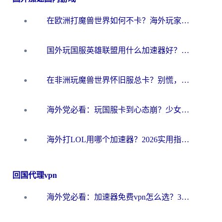
在欧洲打魔兽世界如何不卡？海外玩家的国服游戏加速终极攻略
国外玩国服英雄联盟用什么加速器好？海外党亲测有效的国服游戏加速指南
在非洲玩魔兽世界怀旧服总卡？别慌，这份指南帮你丝滑开荒
海外党必看：玩国服卡到心态崩？少女前线云图计划加速器免费推荐+碧蓝航线足球世界流畅攻略
海外打LOL用哪个加速器？2026实用指南：从延迟到设备适配，一篇解决你的国服游戏痛点
回国代理vpn
海外党必看：加速器免费vpn怎么选？3步教你无缝访问国内资源