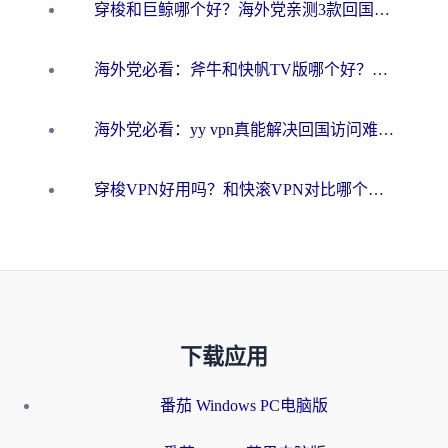
穿梭和巨鲸哪个好？海外党亲测3款回国加速器，教你避开90%的坑
海外党必看：斧牛和快帆TV版哪个好？3分钟选对回国加速器，无缝刷B站、追热剧
海外党必看：yy vpn真能解决回国访问难题？附云极initap测评+免费方案对比
穿梭VPN好用吗？和快滚VPN对比哪个回国效果更好？海外党选回国加速器必看指南
下载应用
番茄 Windows PC电脑版