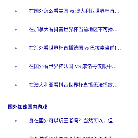
在国外怎么看美国 vs 澳大利亚世界杯直播？海外党必藏的中文解说观赛指南
在加拿大看抖音世界杯当前地区不可播放？海外党体育观赛终极指南
在海外看世界杯直播德国 vs 巴拉圭当前IP受限制？这篇指南帮你轻松解决地区限制
在国外看世界杯法国 VS 摩洛哥仅限中国大陆？别让地域限制拦下你的欢呼
在澳大利亚看抖音世界杯直播无法播放？海外党体育观赛终极指南来了！
国外加速国内游戏
身在国外可以玩王者吗？当然可以，但你需要这份“加速”指南