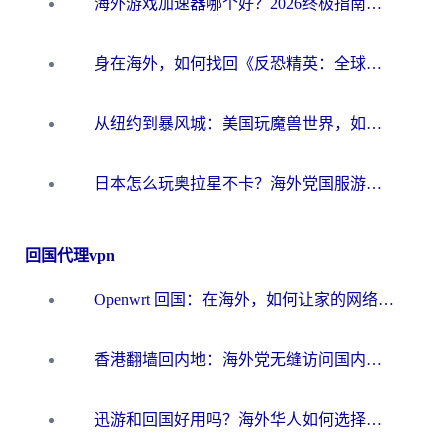
海外游戏加速器哪个好？2026终极指南帮你畅玩国服+解决卡顿难题
身在海外，如何找回《反恐精英：全球攻势》国服的丝滑手感？一份给你的终极指南
从纽约到暴风城：美国玩魔兽世界，如何找到你的最佳网络航线
日本怎么玩奥拉星不卡？海外党国服游戏加速器选择全攻略
回国代理vpn
Openwrt 回国：在海外，如何让家的网络触手可及
香港翻墙回内地：海外党无缝访问国内资源的加速器选择全攻略
迅游和回国好用吗？海外华人如何选择靠谱的回国加速器