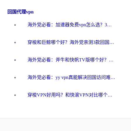
回国代理vpn
海外党必看：加速器免费vpn怎么选？3步教你无缝访问国内资源
穿梭和巨鲸哪个好？海外党亲测3款回国加速器，教你避开90%的坑
海外党必看：斧牛和快帆TV版哪个好？3分钟选对回国加速器，无缝刷B站、追热剧
海外党必看：yy vpn真能解决回国访问难题？附云极initap测评+免费方案对比
穿梭VPN好用吗？和快滚VPN对比哪个回国效果更好？海外党选回国加速器必看指南