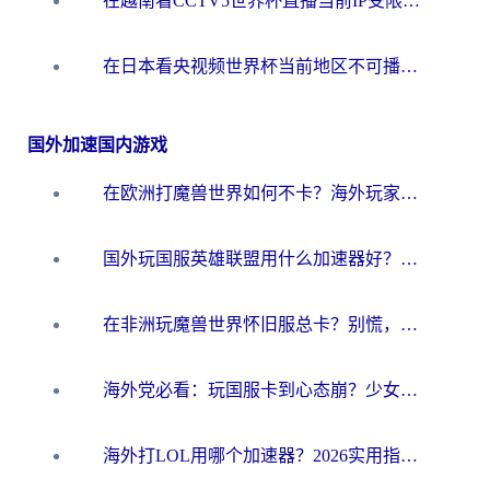
在越南看CCTV5世界杯直播当前IP受限制？海外党体育观赛终极指南来了
在日本看央视频世界杯当前地区不可播放？海外党体育观赛终极指南
国外加速国内游戏
在欧洲打魔兽世界如何不卡？海外玩家的国服游戏加速终极攻略
国外玩国服英雄联盟用什么加速器好？海外党亲测有效的国服游戏加速指南
在非洲玩魔兽世界怀旧服总卡？别慌，这份指南帮你丝滑开荒
海外党必看：玩国服卡到心态崩？少女前线云图计划加速器免费推荐+碧蓝航线足球世界流畅攻略
海外打LOL用哪个加速器？2026实用指南：从延迟到设备适配，一篇解决你的国服游戏痛点