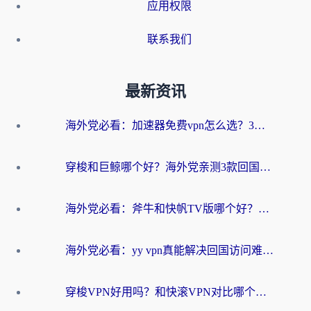
应用权限
联系我们
最新资讯
海外党必看：加速器免费vpn怎么选？3步教你无缝访问国内资源
穿梭和巨鲸哪个好？海外党亲测3款回国加速器，教你避开90%的坑
海外党必看：斧牛和快帆TV版哪个好？3分钟选对回国加速器，无缝刷B站、追热剧
海外党必看：yy vpn真能解决回国访问难题？附云极initap测评+免费方案对比
穿梭VPN好用吗？和快滚VPN对比哪个回国效果更好？海外党选回国加速器必看指南