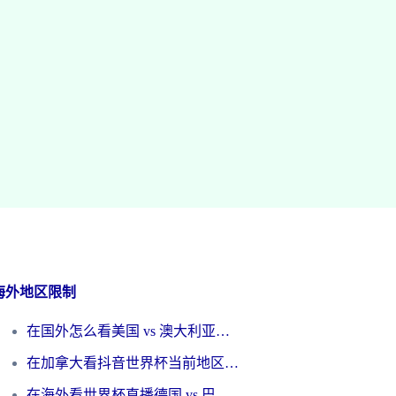
海外地区限制
在国外怎么看美国 vs 澳大利亚世界杯直播？海外党必藏的中文解说观赛指南
在加拿大看抖音世界杯当前地区不可播放？海外党体育观赛终极指南
在海外看世界杯直播德国 vs 巴拉圭当前IP受限制？这篇指南帮你轻松解决地区限制