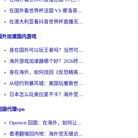
在国外看世界杯法国 VS 摩洛哥仅限中国大陆？别让地域限制拦下你的欢呼
在澳大利亚看抖音世界杯直播无法播放？海外党体育观赛终极指南来了！
国外加速国内游戏
身在国外可以玩王者吗？当然可以，但你需要这份“加速”指南
海外游戏加速器哪个好？2026终极指南帮你畅玩国服+解决卡顿难题
身在海外，如何找回《反恐精英：全球攻势》国服的丝滑手感？一份给你的终极指南
从纽约到暴风城：美国玩魔兽世界，如何找到你的最佳网络航线
日本怎么玩奥拉星不卡？海外党国服游戏加速器选择全攻略
回国代理vpn
Openwrt 回国：在海外，如何让家的网络触手可及
香港翻墙回内地：海外党无缝访问国内资源的加速器选择全攻略