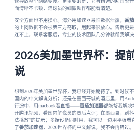
速导致整个网络变慢。更重要的是，它有精选的回国影音
面清晰不卡顿，连球员的细微动作都能看清楚。
安全方面也不用操心。海外用加速器最怕数据泄露，
番茄
的上网数据不会被第三方窃取，用起来很放心。售后更是
连不上，联系客服后，专业的技术团队几分钟就帮我解决
2026美加墨世界杯：提
说
想到2026年美加墨世界杯，我已经开始期待了。到时候
国内的中文解说分析；还是在墨西哥城的酒店里，用Andr
行途中，用macbook看直播——
番茄加速器
都能帮我解决
开腾讯视频，看国内解说员的赛后点评；在墨西哥，刷抖
法播放”的提示；多端设备同时用，我可以一边用平板看
了
番茄加速器
，2026世界杯的中文解说，我不会再错过。