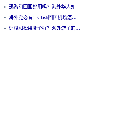
迅游和回国好用吗？海外华人如何选择靠谱的回国加速器
海外党必看：Clash回国机场怎么选？一篇搞定无缝访问国内资源的全攻略
穿梭和松果哪个好？海外游子的数字归乡路，到底该怎么选