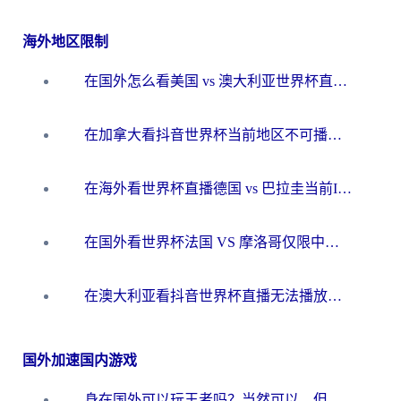
海外地区限制
在国外怎么看美国 vs 澳大利亚世界杯直播？海外党必藏的中文解说观赛指南
在加拿大看抖音世界杯当前地区不可播放？海外党体育观赛终极指南
在海外看世界杯直播德国 vs 巴拉圭当前IP受限制？这篇指南帮你轻松解决地区限制
在国外看世界杯法国 VS 摩洛哥仅限中国大陆？别让地域限制拦下你的欢呼
在澳大利亚看抖音世界杯直播无法播放？海外党体育观赛终极指南来了！
国外加速国内游戏
身在国外可以玩王者吗？当然可以，但你需要这份“加速”指南