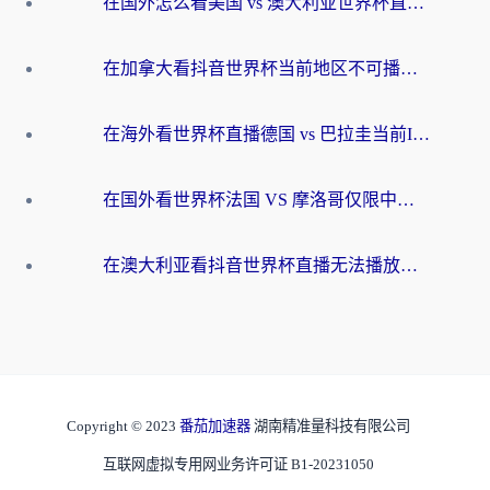
在国外怎么看美国 vs 澳大利亚世界杯直播？海外党必藏的中文解说观赛指南
在加拿大看抖音世界杯当前地区不可播放？海外党体育观赛终极指南
在海外看世界杯直播德国 vs 巴拉圭当前IP受限制？这篇指南帮你轻松解决地区限制
在国外看世界杯法国 VS 摩洛哥仅限中国大陆？别让地域限制拦下你的欢呼
在澳大利亚看抖音世界杯直播无法播放？海外党体育观赛终极指南来了！
Copyright © 2023
番茄加速器
湖南精准量科技有限公司
互联网虚拟专用网业务许可证 B1-20231050