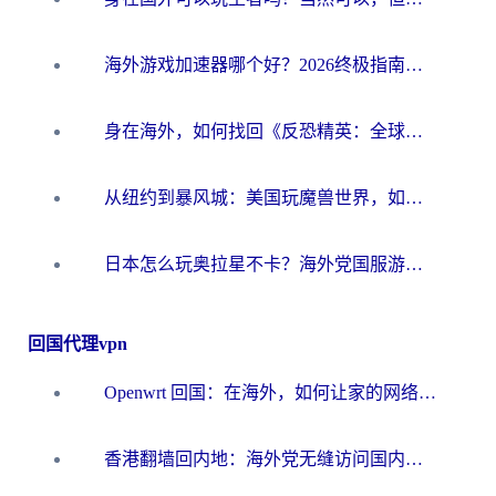
海外游戏加速器哪个好？2026终极指南帮你畅玩国服+解决卡顿难题
身在海外，如何找回《反恐精英：全球攻势》国服的丝滑手感？一份给你的终极指南
从纽约到暴风城：美国玩魔兽世界，如何找到你的最佳网络航线
日本怎么玩奥拉星不卡？海外党国服游戏加速器选择全攻略
回国代理vpn
Openwrt 回国：在海外，如何让家的网络触手可及
香港翻墙回内地：海外党无缝访问国内资源的加速器选择全攻略