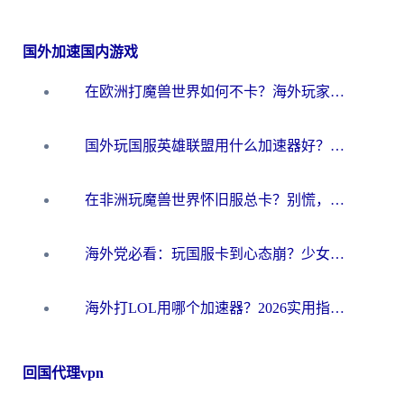
国外加速国内游戏
在欧洲打魔兽世界如何不卡？海外玩家的国服游戏加速终极攻略
国外玩国服英雄联盟用什么加速器好？海外党亲测有效的国服游戏加速指南
在非洲玩魔兽世界怀旧服总卡？别慌，这份指南帮你丝滑开荒
海外党必看：玩国服卡到心态崩？少女前线云图计划加速器免费推荐+碧蓝航线足球世界流畅攻略
海外打LOL用哪个加速器？2026实用指南：从延迟到设备适配，一篇解决你的国服游戏痛点
回国代理vpn