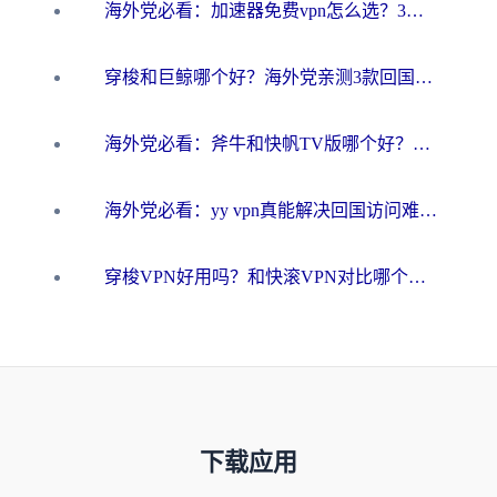
海外党必看：加速器免费vpn怎么选？3步教你无缝访问国内资源
穿梭和巨鲸哪个好？海外党亲测3款回国加速器，教你避开90%的坑
海外党必看：斧牛和快帆TV版哪个好？3分钟选对回国加速器，无缝刷B站、追热剧
海外党必看：yy vpn真能解决回国访问难题？附云极initap测评+免费方案对比
穿梭VPN好用吗？和快滚VPN对比哪个回国效果更好？海外党选回国加速器必看指南
下载应用