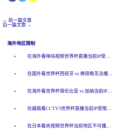
←
前一篇文章
后一篇文章
→
海外地区限制
在海外看咪咕视频世界杯直播当前IP受限制？这篇指南帮你搞定所有体育赛事观看难题
在国外看世界杯西班牙 vs 佛得角无法播放？这篇指南帮你解锁所有中文体育直播
在海外看世界杯哥伦比亚 vs 加纳当前IP受限制？这篇指南帮你流畅看中文解说赛事
在越南看CCTV5世界杯直播当前IP受限制？海外党体育观赛终极指南来了
在日本看央视频世界杯当前地区不可播放？海外党体育观赛终极指南