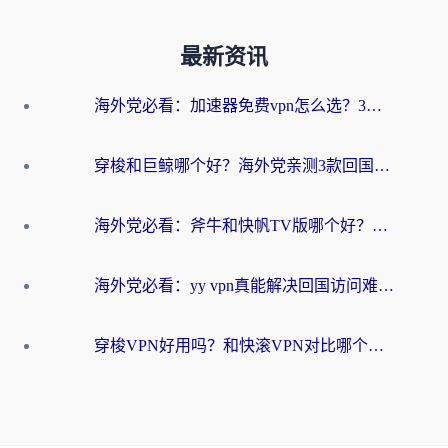
最新资讯
海外党必看：加速器免费vpn怎么选？3步教你无缝访问国内资源
穿梭和巨鲸哪个好？海外党亲测3款回国加速器，教你避开90%的坑
海外党必看：斧牛和快帆TV版哪个好？3分钟选对回国加速器，无缝刷B站、追热剧
海外党必看：yy vpn真能解决回国访问难题？附云极initap测评+免费方案对比
穿梭VPN好用吗？和快滚VPN对比哪个回国效果更好？海外党选回国加速器必看指南