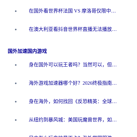
在国外看世界杯法国 VS 摩洛哥仅限中国大陆？别让地域限制拦下你的欢呼
在澳大利亚看抖音世界杯直播无法播放？海外党体育观赛终极指南来了！
国外加速国内游戏
身在国外可以玩王者吗？当然可以，但你需要这份“加速”指南
海外游戏加速器哪个好？2026终极指南帮你畅玩国服+解决卡顿难题
身在海外，如何找回《反恐精英：全球攻势》国服的丝滑手感？一份给你的终极指南
从纽约到暴风城：美国玩魔兽世界，如何找到你的最佳网络航线