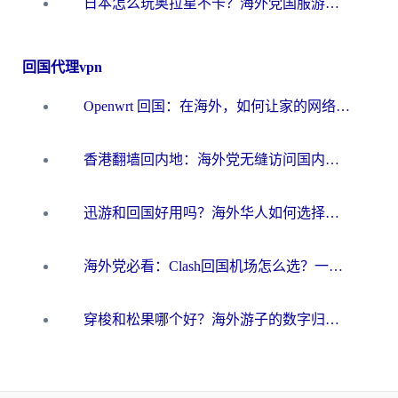
日本怎么玩奥拉星不卡？海外党国服游戏加速器选择全攻略
回国代理vpn
Openwrt 回国：在海外，如何让家的网络触手可及
香港翻墙回内地：海外党无缝访问国内资源的加速器选择全攻略
迅游和回国好用吗？海外华人如何选择靠谱的回国加速器
海外党必看：Clash回国机场怎么选？一篇搞定无缝访问国内资源的全攻略
穿梭和松果哪个好？海外游子的数字归乡路，到底该怎么选