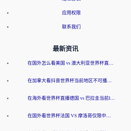
应用权限
联系我们
最新资讯
在国外怎么看美国 vs 澳大利亚世界杯直播？海外党必藏的中文解说观赛指南
在加拿大看抖音世界杯当前地区不可播放？海外党体育观赛终极指南
在海外看世界杯直播德国 vs 巴拉圭当前IP受限制？这篇指南帮你轻松解决地区限制
在国外看世界杯法国 VS 摩洛哥仅限中国大陆？别让地域限制拦下你的欢呼