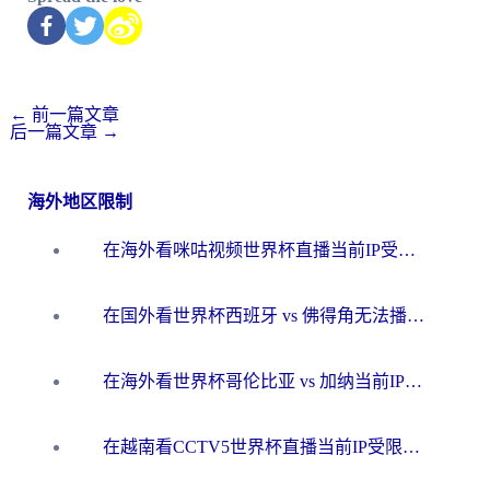
←
前一篇文章
后一篇文章
→
海外地区限制
在海外看咪咕视频世界杯直播当前IP受限制？这篇指南帮你搞定所有体育赛事观看难题
在国外看世界杯西班牙 vs 佛得角无法播放？这篇指南帮你解锁所有中文体育直播
在海外看世界杯哥伦比亚 vs 加纳当前IP受限制？这篇指南帮你流畅看中文解说赛事
在越南看CCTV5世界杯直播当前IP受限制？海外党体育观赛终极指南来了