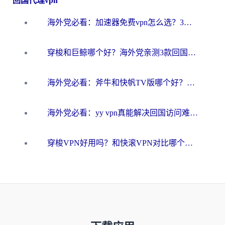
回国代理vpn
海外党必看：加速器免费vpn怎么选？3步教你无缝访问国内资源
穿梭和巨鲸哪个好？海外党亲测3款回国加速器，教你避开90%的坑
海外党必看：斧牛和快帆TV版哪个好？3分钟选对回国加速器，无缝刷B站、追热剧
海外党必看：yy vpn真能解决回国访问难题？附云极initap测评+免费方案对比
穿梭VPN好用吗？和快滚VPN对比哪个回国效果更好？海外党选回国加速器必看指南