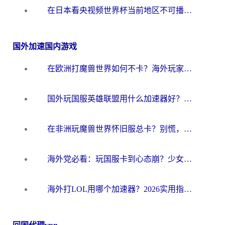
在日本看央视频世界杯当前地区不可播放？海外党体育观赛终极指南
国外加速国内游戏
在欧洲打魔兽世界如何不卡？海外玩家的国服游戏加速终极攻略
国外玩国服英雄联盟用什么加速器好？海外党亲测有效的国服游戏加速指南
在非洲玩魔兽世界怀旧服总卡？别慌，这份指南帮你丝滑开荒
海外党必看：玩国服卡到心态崩？少女前线云图计划加速器免费推荐+碧蓝航线足球世界流畅攻略
海外打LOL用哪个加速器？2026实用指南：从延迟到设备适配，一篇解决你的国服游戏痛点