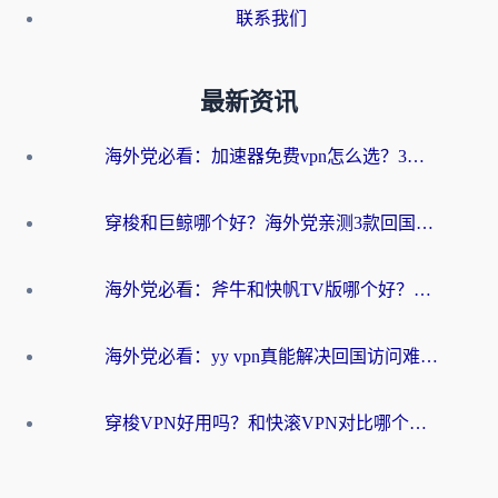
联系我们
最新资讯
海外党必看：加速器免费vpn怎么选？3步教你无缝访问国内资源
穿梭和巨鲸哪个好？海外党亲测3款回国加速器，教你避开90%的坑
海外党必看：斧牛和快帆TV版哪个好？3分钟选对回国加速器，无缝刷B站、追热剧
海外党必看：yy vpn真能解决回国访问难题？附云极initap测评+免费方案对比
穿梭VPN好用吗？和快滚VPN对比哪个回国效果更好？海外党选回国加速器必看指南