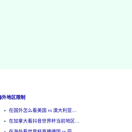
海外地区限制
在国外怎么看美国 vs 澳大利亚世界杯直播？海外党必藏的中文解说观赛指南
在加拿大看抖音世界杯当前地区不可播放？海外党体育观赛终极指南
在海外看世界杯直播德国 vs 巴拉圭当前IP受限制？这篇指南帮你轻松解决地区限制