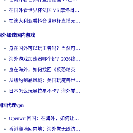
在国外看世界杯法国 VS 摩洛哥仅限中国大陆？别让地域限制拦下你的欢呼
在澳大利亚看抖音世界杯直播无法播放？海外党体育观赛终极指南来了！
国外加速国内游戏
身在国外可以玩王者吗？当然可以，但你需要这份“加速”指南
海外游戏加速器哪个好？2026终极指南帮你畅玩国服+解决卡顿难题
身在海外，如何找回《反恐精英：全球攻势》国服的丝滑手感？一份给你的终极指南
从纽约到暴风城：美国玩魔兽世界，如何找到你的最佳网络航线
日本怎么玩奥拉星不卡？海外党国服游戏加速器选择全攻略
回国代理vpn
Openwrt 回国：在海外，如何让家的网络触手可及
香港翻墙回内地：海外党无缝访问国内资源的加速器选择全攻略