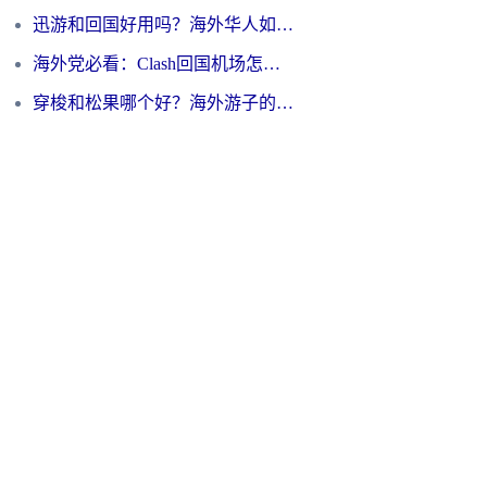
迅游和回国好用吗？海外华人如何选择靠谱的回国加速器
海外党必看：Clash回国机场怎么选？一篇搞定无缝访问国内资源的全攻略
穿梭和松果哪个好？海外游子的数字归乡路，到底该怎么选