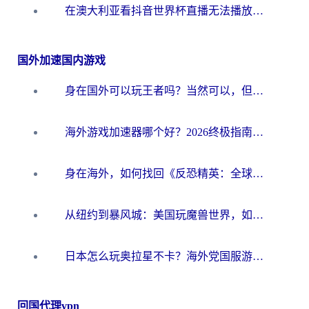
在澳大利亚看抖音世界杯直播无法播放？海外党体育观赛终极指南来了！
国外加速国内游戏
身在国外可以玩王者吗？当然可以，但你需要这份“加速”指南
海外游戏加速器哪个好？2026终极指南帮你畅玩国服+解决卡顿难题
身在海外，如何找回《反恐精英：全球攻势》国服的丝滑手感？一份给你的终极指南
从纽约到暴风城：美国玩魔兽世界，如何找到你的最佳网络航线
日本怎么玩奥拉星不卡？海外党国服游戏加速器选择全攻略
回国代理vpn