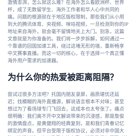
激情澎湃，怎么就这么难？在海外怎么看欧洲杯、世界
杯，成了无数留学生、海外工作者和华人心中共同的
痛。问题的根源就在于地区版权限制，那些我们从小用
到大的腾讯体育、央视频、咪咕视频，一旦检测到你的IP
地址来自海外，就会毫不留情地关上大门。别急，这篇
文章就是为你准备的。我们将一步步拆解，如何通过一
个靠谱的回国加速工具，绕过这堵无形的墙，重新畅享
中文赛事直播。而这一切的核心，在于选择一个真正懂
海外用户需求的加速器。
为什么你的热爱被距离阻隔？
尝试过很多方法吧？托国内朋友录屏，画质堪忧还延
迟；找模糊的海外直播源，解说语言根本不对味；甚至
想过为了看场球专门飞回去，这成本也太夸张了。痛点
很明确：我们离不开中文解说带来的沉浸感，那是詹俊
的激情盘点，是黄健翔的经典复刻，是和我们青春记忆
绑定的声音。但平台受限于版权协议，必须对非中国大