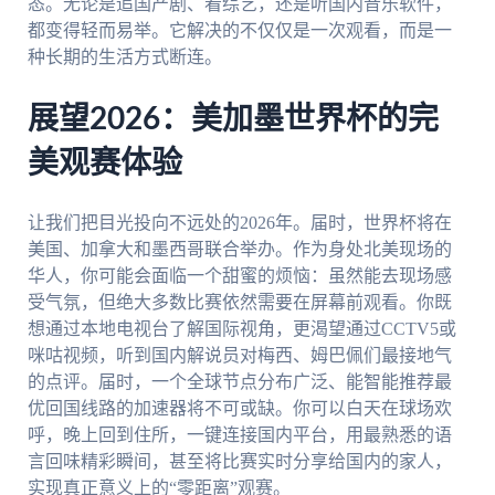
态。无论是追国产剧、看综艺，还是听国内音乐软件，
都变得轻而易举。它解决的不仅仅是一次观看，而是一
种长期的生活方式断连。
展望2026：美加墨世界杯的完
美观赛体验
让我们把目光投向不远处的2026年。届时，世界杯将在
美国、加拿大和墨西哥联合举办。作为身处北美现场的
华人，你可能会面临一个甜蜜的烦恼：虽然能去现场感
受气氛，但绝大多数比赛依然需要在屏幕前观看。你既
想通过本地电视台了解国际视角，更渴望通过CCTV5或
咪咕视频，听到国内解说员对梅西、姆巴佩们最接地气
的点评。届时，一个全球节点分布广泛、能智能推荐最
优回国线路的加速器将不可或缺。你可以白天在球场欢
呼，晚上回到住所，一键连接国内平台，用最熟悉的语
言回味精彩瞬间，甚至将比赛实时分享给国内的家人，
实现真正意义上的“零距离”观赛。