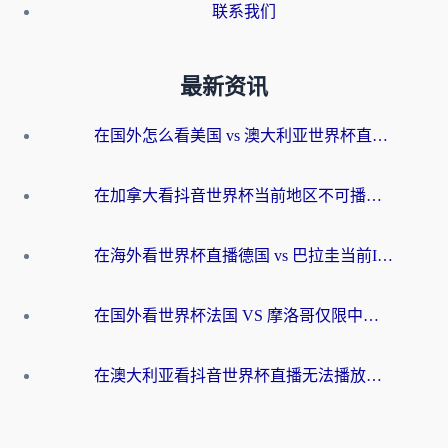
联系我们
最新资讯
在国外怎么看美国 vs 澳大利亚世界杯直播？海外党必藏的中文解说观赛指南
在加拿大看抖音世界杯当前地区不可播放？海外党体育观赛终极指南
在海外看世界杯直播德国 vs 巴拉圭当前IP受限制？这篇指南帮你轻松解决地区限制
在国外看世界杯法国 VS 摩洛哥仅限中国大陆？别让地域限制拦下你的欢呼
在澳大利亚看抖音世界杯直播无法播放？海外党体育观赛终极指南来了！