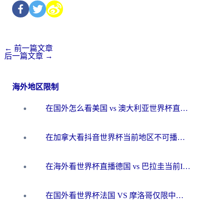
←
前一篇文章
后一篇文章
→
海外地区限制
在国外怎么看美国 vs 澳大利亚世界杯直播？海外党必藏的中文解说观赛指南
在加拿大看抖音世界杯当前地区不可播放？海外党体育观赛终极指南
在海外看世界杯直播德国 vs 巴拉圭当前IP受限制？这篇指南帮你轻松解决地区限制
在国外看世界杯法国 VS 摩洛哥仅限中国大陆？别让地域限制拦下你的欢呼