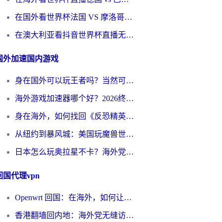
在国外看世界杯法国 VS 摩洛哥仅限中国大陆？别让地域限制拦下你的欢呼
在澳大利亚看抖音世界杯直播无法播放？海外党体育观赛终极指南来了！
国外加速国内游戏
身在国外可以玩王者吗？当然可以，但你需要这份“加速”指南
海外游戏加速器哪个好？2026终极指南帮你畅玩国服+解决卡顿难题
身在海外，如何找回《反恐精英：全球攻势》国服的丝滑手感？一份给你的终极指南
从纽约到暴风城：美国玩魔兽世界，如何找到你的最佳网络航线
日本怎么玩奥拉星不卡？海外党国服游戏加速器选择全攻略
回国代理vpn
Openwrt 回国：在海外，如何让家的网络触手可及
香港翻墙回内地：海外党无缝访问国内资源的加速器选择全攻略