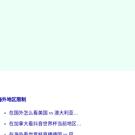
海外地区限制
在国外怎么看美国 vs 澳大利亚世界杯直播？海外党必藏的中文解说观赛指南
在加拿大看抖音世界杯当前地区不可播放？海外党体育观赛终极指南
在海外看世界杯直播德国 vs 巴拉圭当前IP受限制？这篇指南帮你轻松解决地区限制