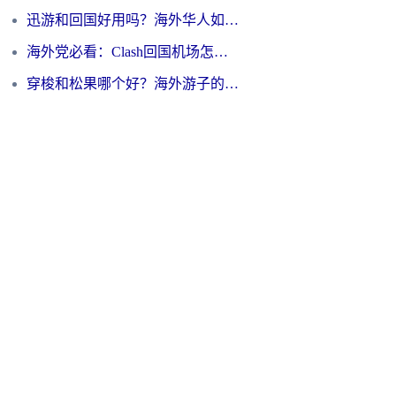
迅游和回国好用吗？海外华人如何选择靠谱的回国加速器
海外党必看：Clash回国机场怎么选？一篇搞定无缝访问国内资源的全攻略
穿梭和松果哪个好？海外游子的数字归乡路，到底该怎么选