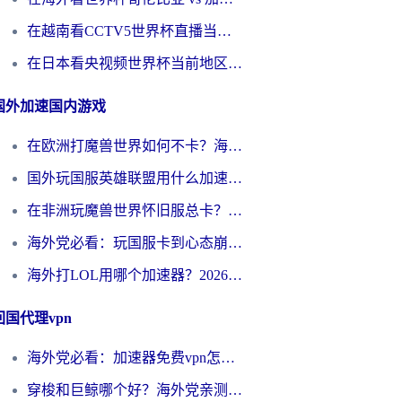
在越南看CCTV5世界杯直播当前IP受限制？海外党体育观赛终极指南来了
在日本看央视频世界杯当前地区不可播放？海外党体育观赛终极指南
国外加速国内游戏
在欧洲打魔兽世界如何不卡？海外玩家的国服游戏加速终极攻略
国外玩国服英雄联盟用什么加速器好？海外党亲测有效的国服游戏加速指南
在非洲玩魔兽世界怀旧服总卡？别慌，这份指南帮你丝滑开荒
海外党必看：玩国服卡到心态崩？少女前线云图计划加速器免费推荐+碧蓝航线足球世界流畅攻略
海外打LOL用哪个加速器？2026实用指南：从延迟到设备适配，一篇解决你的国服游戏痛点
回国代理vpn
海外党必看：加速器免费vpn怎么选？3步教你无缝访问国内资源
穿梭和巨鲸哪个好？海外党亲测3款回国加速器，教你避开90%的坑