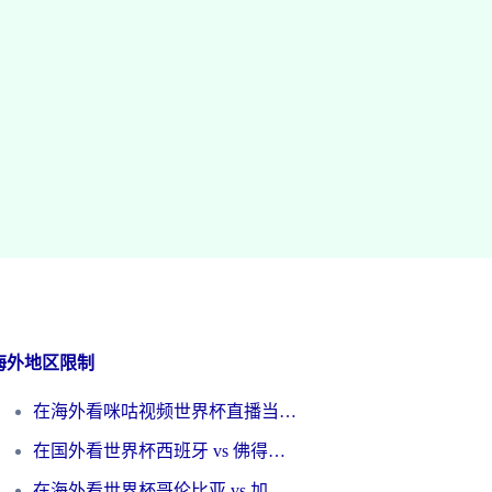
海外地区限制
在海外看咪咕视频世界杯直播当前IP受限制？这篇指南帮你搞定所有体育赛事观看难题
在国外看世界杯西班牙 vs 佛得角无法播放？这篇指南帮你解锁所有中文体育直播
在海外看世界杯哥伦比亚 vs 加纳当前IP受限制？这篇指南帮你流畅看中文解说赛事