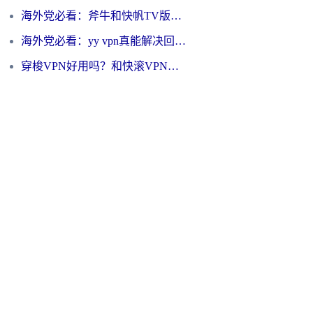
海外党必看：斧牛和快帆TV版哪个好？3分钟选对回国加速器，无缝刷B站、追热剧
海外党必看：yy vpn真能解决回国访问难题？附云极initap测评+免费方案对比
穿梭VPN好用吗？和快滚VPN对比哪个回国效果更好？海外党选回国加速器必看指南