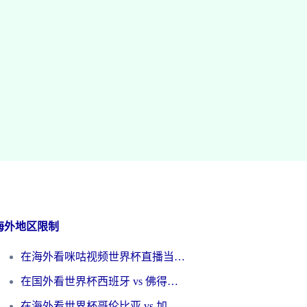
海外地区限制
在海外看咪咕视频世界杯直播当前IP受限制？这篇指南帮你搞定所有体育赛事观看难题
在国外看世界杯西班牙 vs 佛得角无法播放？这篇指南帮你解锁所有中文体育直播
在海外看世界杯哥伦比亚 vs 加纳当前IP受限制？这篇指南帮你流畅看中文解说赛事