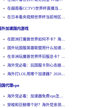
在越南看CCTV5世界杯直播当前IP受限制？海外党体育观赛终极指南来了
在日本看央视频世界杯当前地区不可播放？海外党体育观赛终极指南
国外加速国内游戏
在欧洲打魔兽世界如何不卡？海外玩家的国服游戏加速终极攻略
国外玩国服英雄联盟用什么加速器好？海外党亲测有效的国服游戏加速指南
在非洲玩魔兽世界怀旧服总卡？别慌，这份指南帮你丝滑开荒
海外党必看：玩国服卡到心态崩？少女前线云图计划加速器免费推荐+碧蓝航线足球世界流畅攻略
海外打LOL用哪个加速器？2026实用指南：从延迟到设备适配，一篇解决你的国服游戏痛点
回国代理vpn
海外党必看：加速器免费vpn怎么选？3步教你无缝访问国内资源
穿梭和巨鲸哪个好？海外党亲测3款回国加速器，教你避开90%的坑