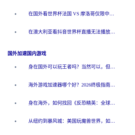
在国外看世界杯法国 VS 摩洛哥仅限中国大陆？别让地域限制拦下你的欢呼
在澳大利亚看抖音世界杯直播无法播放？海外党体育观赛终极指南来了！
国外加速国内游戏
身在国外可以玩王者吗？当然可以，但你需要这份“加速”指南
海外游戏加速器哪个好？2026终极指南帮你畅玩国服+解决卡顿难题
身在海外，如何找回《反恐精英：全球攻势》国服的丝滑手感？一份给你的终极指南
从纽约到暴风城：美国玩魔兽世界，如何找到你的最佳网络航线