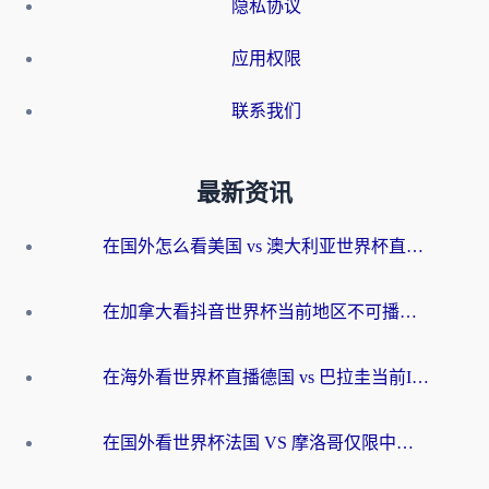
隐私协议
应用权限
联系我们
最新资讯
在国外怎么看美国 vs 澳大利亚世界杯直播？海外党必藏的中文解说观赛指南
在加拿大看抖音世界杯当前地区不可播放？海外党体育观赛终极指南
在海外看世界杯直播德国 vs 巴拉圭当前IP受限制？这篇指南帮你轻松解决地区限制
在国外看世界杯法国 VS 摩洛哥仅限中国大陆？别让地域限制拦下你的欢呼