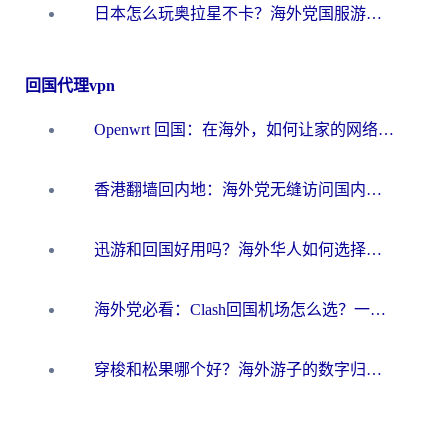
日本怎么玩奥拉星不卡？海外党国服游戏加速器选择全攻略
回国代理vpn
Openwrt 回国：在海外，如何让家的网络触手可及
香港翻墙回内地：海外党无缝访问国内资源的加速器选择全攻略
迅游和回国好用吗？海外华人如何选择靠谱的回国加速器
海外党必看：Clash回国机场怎么选？一篇搞定无缝访问国内资源的全攻略
穿梭和松果哪个好？海外游子的数字归乡路，到底该怎么选