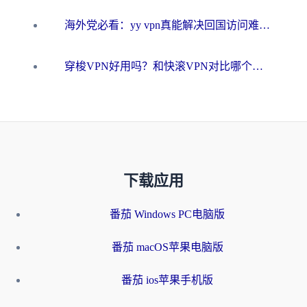
海外党必看：yy vpn真能解决回国访问难题？附云极initap测评+免费方案对比
穿梭VPN好用吗？和快滚VPN对比哪个回国效果更好？海外党选回国加速器必看指南
下载应用
番茄 Windows PC电脑版
番茄 macOS苹果电脑版
番茄 ios苹果手机版