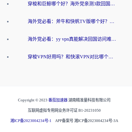
穿梭和巨鲸哪个好？海外党亲测3款回国加速器，教你避开90%的坑
海外党必看：斧牛和快帆TV版哪个好？3分钟选对回国加速器，无缝刷B站、追热剧
海外党必看：yy vpn真能解决回国访问难题？附云极initap测评+免费方案对比
穿梭VPN好用吗？和快滚VPN对比哪个回国效果更好？海外党选回国加速器必看指南
Copyright © 2023
番茄加速器
湖南精准量科技有限公司
互联网虚拟专用网业务许可证 B1-20231050
湘ICP备2023004234号-1
APP备案号 湘ICP备2023004234号-3A