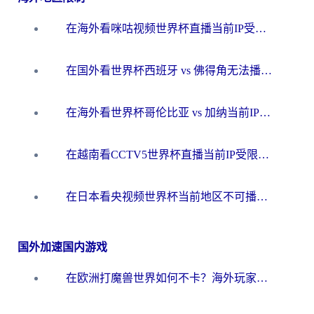
在海外看咪咕视频世界杯直播当前IP受限制？这篇指南帮你搞定所有体育赛事观看难题
在国外看世界杯西班牙 vs 佛得角无法播放？这篇指南帮你解锁所有中文体育直播
在海外看世界杯哥伦比亚 vs 加纳当前IP受限制？这篇指南帮你流畅看中文解说赛事
在越南看CCTV5世界杯直播当前IP受限制？海外党体育观赛终极指南来了
在日本看央视频世界杯当前地区不可播放？海外党体育观赛终极指南
国外加速国内游戏
在欧洲打魔兽世界如何不卡？海外玩家的国服游戏加速终极攻略