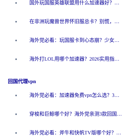
国外玩国服英雄联盟用什么加速器好？海外党亲测有效的国服游戏加速指南
在非洲玩魔兽世界怀旧服总卡？别慌，这份指南帮你丝滑开荒
海外党必看：玩国服卡到心态崩？少女前线云图计划加速器免费推荐+碧蓝航线足球世界流畅攻略
海外打LOL用哪个加速器？2026实用指南：从延迟到设备适配，一篇解决你的国服游戏痛点
回国代理vpn
海外党必看：加速器免费vpn怎么选？3步教你无缝访问国内资源
穿梭和巨鲸哪个好？海外党亲测3款回国加速器，教你避开90%的坑
海外党必看：斧牛和快帆TV版哪个好？3分钟选对回国加速器，无缝刷B站、追热剧