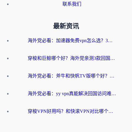
联系我们
最新资讯
海外党必看：加速器免费vpn怎么选？3步教你无缝访问国内资源
穿梭和巨鲸哪个好？海外党亲测3款回国加速器，教你避开90%的坑
海外党必看：斧牛和快帆TV版哪个好？3分钟选对回国加速器，无缝刷B站、追热剧
海外党必看：yy vpn真能解决回国访问难题？附云极initap测评+免费方案对比
穿梭VPN好用吗？和快滚VPN对比哪个回国效果更好？海外党选回国加速器必看指南