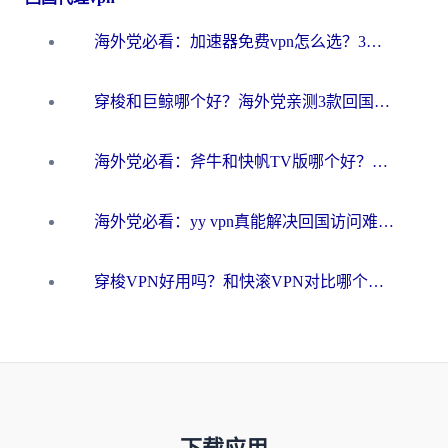
海外党必看：加速器免费vpn怎么选？3步教你无缝访问国内资源
穿梭和巨鲸哪个好？海外党亲测3款回国加速器，教你避开90%的坑
海外党必看：斧牛和快帆TV版哪个好？3分钟选对回国加速器，无缝刷B站、追热剧
海外党必看：yy vpn真能解决回国访问难题？附云极initap测评+免费方案对比
穿梭VPN好用吗？和快滚VPN对比哪个回国效果更好？海外党选回国加速器必看指南