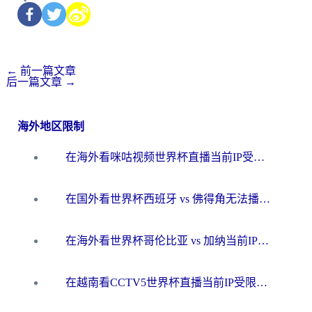
←
前一篇文章
后一篇文章
→
海外地区限制
在海外看咪咕视频世界杯直播当前IP受限制？这篇指南帮你搞定所有体育赛事观看难题
在国外看世界杯西班牙 vs 佛得角无法播放？这篇指南帮你解锁所有中文体育直播
在海外看世界杯哥伦比亚 vs 加纳当前IP受限制？这篇指南帮你流畅看中文解说赛事
在越南看CCTV5世界杯直播当前IP受限制？海外党体育观赛终极指南来了