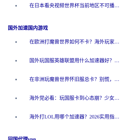
在日本看央视频世界杯当前地区不可播放？海外党体育观赛终极指南
国外加速国内游戏
在欧洲打魔兽世界如何不卡？海外玩家的国服游戏加速终极攻略
国外玩国服英雄联盟用什么加速器好？海外党亲测有效的国服游戏加速指南
在非洲玩魔兽世界怀旧服总卡？别慌，这份指南帮你丝滑开荒
海外党必看：玩国服卡到心态崩？少女前线云图计划加速器免费推荐+碧蓝航线足球世界流畅攻略
海外打LOL用哪个加速器？2026实用指南：从延迟到设备适配，一篇解决你的国服游戏痛点
回国代理vpn