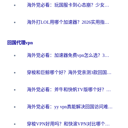
海外党必看：玩国服卡到心态崩？少女前线云图计划加速器免费推荐+碧蓝航线足球世界流畅攻略
海外打LOL用哪个加速器？2026实用指南：从延迟到设备适配，一篇解决你的国服游戏痛点
回国代理vpn
海外党必看：加速器免费vpn怎么选？3步教你无缝访问国内资源
穿梭和巨鲸哪个好？海外党亲测3款回国加速器，教你避开90%的坑
海外党必看：斧牛和快帆TV版哪个好？3分钟选对回国加速器，无缝刷B站、追热剧
海外党必看：yy vpn真能解决回国访问难题？附云极initap测评+免费方案对比
穿梭VPN好用吗？和快滚VPN对比哪个回国效果更好？海外党选回国加速器必看指南