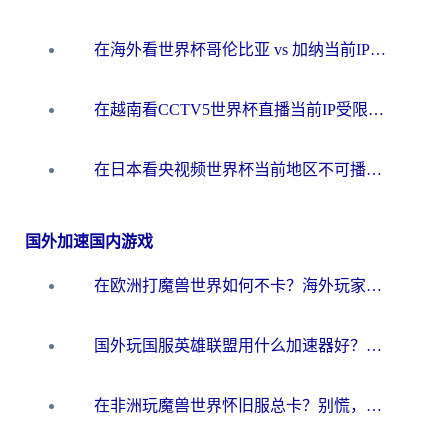
在海外看世界杯哥伦比亚 vs 加纳当前IP受限制？这篇指南帮你流畅看中文解说赛事
在越南看CCTV5世界杯直播当前IP受限制？海外党体育观赛终极指南来了
在日本看央视频世界杯当前地区不可播放？海外党体育观赛终极指南
国外加速国内游戏
在欧洲打魔兽世界如何不卡？海外玩家的国服游戏加速终极攻略
国外玩国服英雄联盟用什么加速器好？海外党亲测有效的国服游戏加速指南
在非洲玩魔兽世界怀旧服总卡？别慌，这份指南帮你丝滑开荒