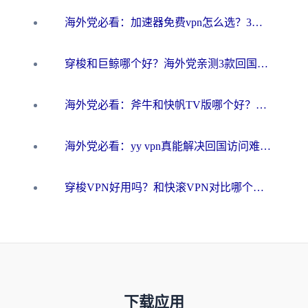
海外党必看：加速器免费vpn怎么选？3步教你无缝访问国内资源
穿梭和巨鲸哪个好？海外党亲测3款回国加速器，教你避开90%的坑
海外党必看：斧牛和快帆TV版哪个好？3分钟选对回国加速器，无缝刷B站、追热剧
海外党必看：yy vpn真能解决回国访问难题？附云极initap测评+免费方案对比
穿梭VPN好用吗？和快滚VPN对比哪个回国效果更好？海外党选回国加速器必看指南
下载应用