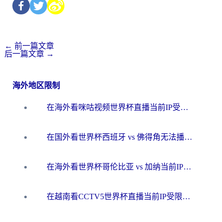
←
前一篇文章
后一篇文章
→
海外地区限制
在海外看咪咕视频世界杯直播当前IP受限制？这篇指南帮你搞定所有体育赛事观看难题
在国外看世界杯西班牙 vs 佛得角无法播放？这篇指南帮你解锁所有中文体育直播
在海外看世界杯哥伦比亚 vs 加纳当前IP受限制？这篇指南帮你流畅看中文解说赛事
在越南看CCTV5世界杯直播当前IP受限制？海外党体育观赛终极指南来了