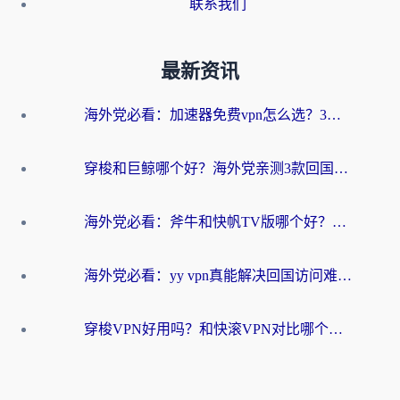
联系我们
最新资讯
海外党必看：加速器免费vpn怎么选？3步教你无缝访问国内资源
穿梭和巨鲸哪个好？海外党亲测3款回国加速器，教你避开90%的坑
海外党必看：斧牛和快帆TV版哪个好？3分钟选对回国加速器，无缝刷B站、追热剧
海外党必看：yy vpn真能解决回国访问难题？附云极initap测评+免费方案对比
穿梭VPN好用吗？和快滚VPN对比哪个回国效果更好？海外党选回国加速器必看指南