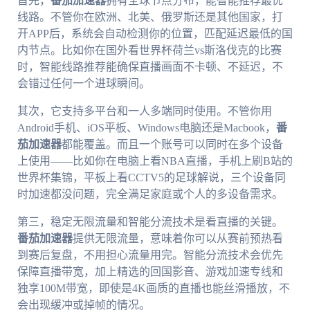
首先，
番茄加速器
拥有全球节点分布，能智能推荐最优
线路。不管你在欧洲、北美、俄罗斯还是其他国家，打
开APP后，系统会自动检测你的位置，匹配延迟最低的国
内节点。比如你在国外看世界杯荷兰vs斯洛伐克的比赛
时，智能线路推荐能确保直播画面不卡顿、不延迟，不
会错过任何一个进球瞬间。
其次，它支持多平台和一人多端同时使用。不管你用
Android手机、iOS平板、Windows电脑还是Macbook，
番
茄加速器
都能覆盖。而且一个账号可以同时在多个设备
上使用——比如你在电脑上看NBA直播，手机上刷B站的
世界杯集锦，平板上看CCTV5的足球解说，三个设备同
时加速都没问题，完全满足家庭或个人的多设备需求。
第三，稳定无限流量和智能分流技术是看直播的关键。
番茄加速器
提供无限流量，意味着你可以从赛前预热看
到赛后复盘，不用担心流量用完。智能分流技术会优先
保障直播带宽，加上精选的回国影音、游戏加速专线和
独享100M带宽，即使是4K画质的直播也能丝滑播放，不
会出现缓冲或掉帧的情况。