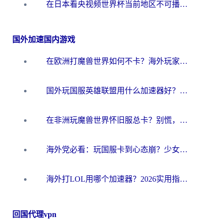
在日本看央视频世界杯当前地区不可播放？海外党体育观赛终极指南
国外加速国内游戏
在欧洲打魔兽世界如何不卡？海外玩家的国服游戏加速终极攻略
国外玩国服英雄联盟用什么加速器好？海外党亲测有效的国服游戏加速指南
在非洲玩魔兽世界怀旧服总卡？别慌，这份指南帮你丝滑开荒
海外党必看：玩国服卡到心态崩？少女前线云图计划加速器免费推荐+碧蓝航线足球世界流畅攻略
海外打LOL用哪个加速器？2026实用指南：从延迟到设备适配，一篇解决你的国服游戏痛点
回国代理vpn