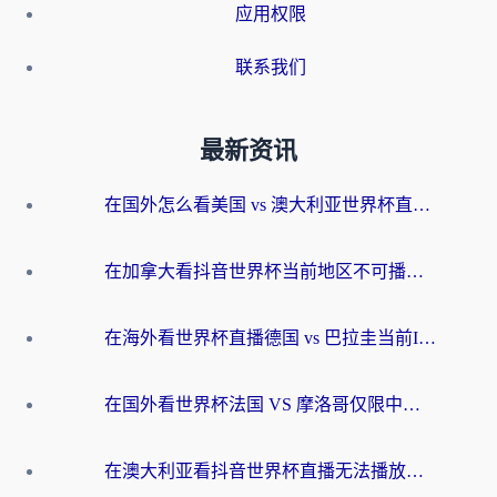
应用权限
联系我们
最新资讯
在国外怎么看美国 vs 澳大利亚世界杯直播？海外党必藏的中文解说观赛指南
在加拿大看抖音世界杯当前地区不可播放？海外党体育观赛终极指南
在海外看世界杯直播德国 vs 巴拉圭当前IP受限制？这篇指南帮你轻松解决地区限制
在国外看世界杯法国 VS 摩洛哥仅限中国大陆？别让地域限制拦下你的欢呼
在澳大利亚看抖音世界杯直播无法播放？海外党体育观赛终极指南来了！