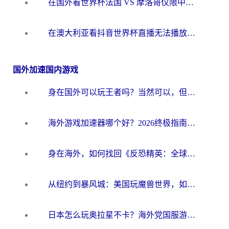
在国外看世界杯法国 VS 摩洛哥仅限中国大陆？别让地域限制拦下你的欢呼
在澳大利亚看抖音世界杯直播无法播放？海外党体育观赛终极指南来了！
国外加速国内游戏
身在国外可以玩王者吗？当然可以，但你需要这份“加速”指南
海外游戏加速器哪个好？2026终极指南帮你畅玩国服+解决卡顿难题
身在海外，如何找回《反恐精英：全球攻势》国服的丝滑手感？一份给你的终极指南
从纽约到暴风城：美国玩魔兽世界，如何找到你的最佳网络航线
日本怎么玩奥拉星不卡？海外党国服游戏加速器选择全攻略