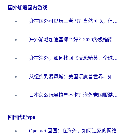
国外加速国内游戏
身在国外可以玩王者吗？当然可以，但你需要这份“加速”指南
海外游戏加速器哪个好？2026终极指南帮你畅玩国服+解决卡顿难题
身在海外，如何找回《反恐精英：全球攻势》国服的丝滑手感？一份给你的终极指南
从纽约到暴风城：美国玩魔兽世界，如何找到你的最佳网络航线
日本怎么玩奥拉星不卡？海外党国服游戏加速器选择全攻略
回国代理vpn
Openwrt 回国：在海外，如何让家的网络触手可及