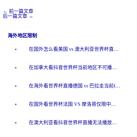
←
前一篇文章
后一篇文章
→
海外地区限制
在国外怎么看美国 vs 澳大利亚世界杯直播？海外党必藏的中文解说观赛指南
在加拿大看抖音世界杯当前地区不可播放？海外党体育观赛终极指南
在海外看世界杯直播德国 vs 巴拉圭当前IP受限制？这篇指南帮你轻松解决地区限制
在国外看世界杯法国 VS 摩洛哥仅限中国大陆？别让地域限制拦下你的欢呼
在澳大利亚看抖音世界杯直播无法播放？海外党体育观赛终极指南来了！