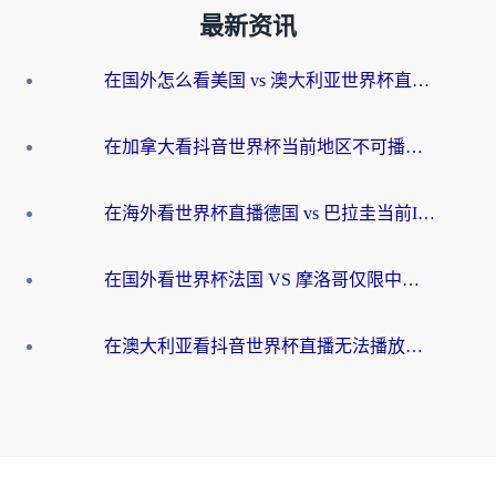
最新资讯
在国外怎么看美国 vs 澳大利亚世界杯直播？海外党必藏的中文解说观赛指南
在加拿大看抖音世界杯当前地区不可播放？海外党体育观赛终极指南
在海外看世界杯直播德国 vs 巴拉圭当前IP受限制？这篇指南帮你轻松解决地区限制
在国外看世界杯法国 VS 摩洛哥仅限中国大陆？别让地域限制拦下你的欢呼
在澳大利亚看抖音世界杯直播无法播放？海外党体育观赛终极指南来了！