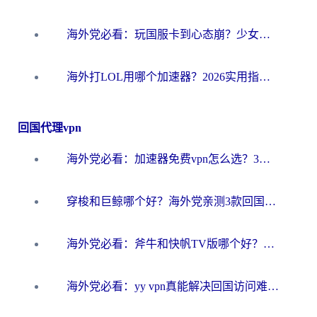
海外党必看：玩国服卡到心态崩？少女前线云图计划加速器免费推荐+碧蓝航线足球世界流畅攻略
海外打LOL用哪个加速器？2026实用指南：从延迟到设备适配，一篇解决你的国服游戏痛点
回国代理vpn
海外党必看：加速器免费vpn怎么选？3步教你无缝访问国内资源
穿梭和巨鲸哪个好？海外党亲测3款回国加速器，教你避开90%的坑
海外党必看：斧牛和快帆TV版哪个好？3分钟选对回国加速器，无缝刷B站、追热剧
海外党必看：yy vpn真能解决回国访问难题？附云极initap测评+免费方案对比