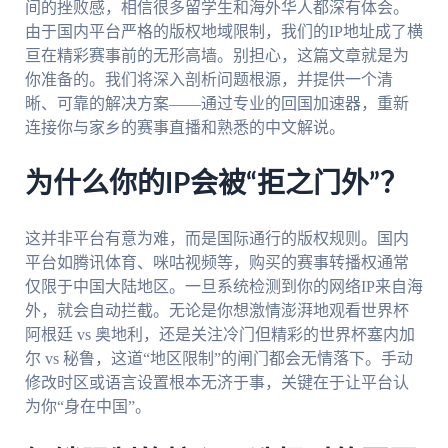
间的挫败感，相信很多留学生和海外华人都深有体会。
由于国内平台严格的版权地域限制，我们的IP地址成了横
亘在精彩赛事前的无形高墙。别担心，这篇文章就是为
你准备的。我们将深入剖析问题根源，并提供一个清
晰、可靠的解决方案——通过专业的回国加速器，重新
连接你与家乡的赛事直播和熟悉的中文解说。
为什么你的IP会被“拒之门外”？
这并非平台有意为难，而是国际通行的版权规则。国内
平台如腾讯体育、咪咕视频等，购买的赛事转播权通常
仅限于中国大陆地区。一旦系统检测到你的网络IP来自海
外，就会自动拦截。无论是你想激情澎湃地观看世界杯
阿根廷 vs 奥地利，还是关注冷门但精彩的世界杯塞内加
尔 vs 秘鲁，这道“地区限制”的闸门都会无情落下。手动
修改时区或语言设置根本无济于事，关键在于让平台认
为你“身在中国”。