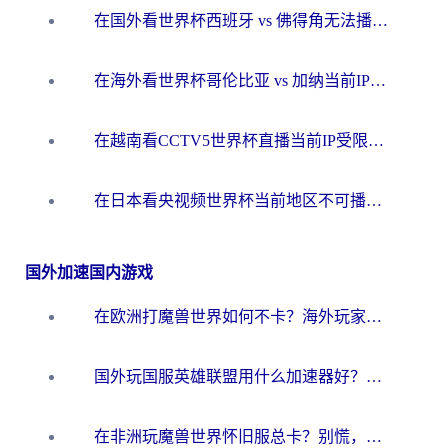
在国外看世界杯西班牙 vs 佛得角无法播放？这篇指南帮你解锁所有中文体育直播
在海外看世界杯哥伦比亚 vs 加纳当前IP受限制？这篇指南帮你流畅看中文解说赛事
在越南看CCTV5世界杯直播当前IP受限制？海外党体育观赛终极指南来了
在日本看央视频世界杯当前地区不可播放？海外党体育观赛终极指南
国外加速国内游戏
在欧洲打魔兽世界如何不卡？海外玩家的国服游戏加速终极攻略
国外玩国服英雄联盟用什么加速器好？海外党亲测有效的国服游戏加速指南
在非洲玩魔兽世界怀旧服总卡？别慌，这份指南帮你丝滑开荒