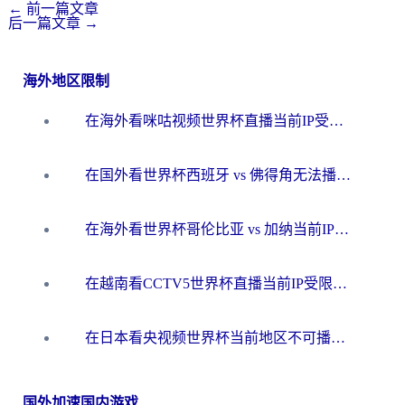
←
前一篇文章
后一篇文章
→
海外地区限制
在海外看咪咕视频世界杯直播当前IP受限制？这篇指南帮你搞定所有体育赛事观看难题
在国外看世界杯西班牙 vs 佛得角无法播放？这篇指南帮你解锁所有中文体育直播
在海外看世界杯哥伦比亚 vs 加纳当前IP受限制？这篇指南帮你流畅看中文解说赛事
在越南看CCTV5世界杯直播当前IP受限制？海外党体育观赛终极指南来了
在日本看央视频世界杯当前地区不可播放？海外党体育观赛终极指南
国外加速国内游戏