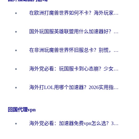
在欧洲打魔兽世界如何不卡？海外玩家的国服游戏加速终极攻略
国外玩国服英雄联盟用什么加速器好？海外党亲测有效的国服游戏加速指南
在非洲玩魔兽世界怀旧服总卡？别慌，这份指南帮你丝滑开荒
海外党必看：玩国服卡到心态崩？少女前线云图计划加速器免费推荐+碧蓝航线足球世界流畅攻略
海外打LOL用哪个加速器？2026实用指南：从延迟到设备适配，一篇解决你的国服游戏痛点
回国代理vpn
海外党必看：加速器免费vpn怎么选？3步教你无缝访问国内资源