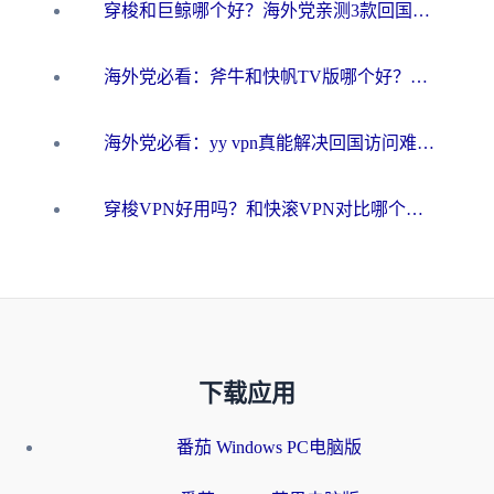
穿梭和巨鲸哪个好？海外党亲测3款回国加速器，教你避开90%的坑
海外党必看：斧牛和快帆TV版哪个好？3分钟选对回国加速器，无缝刷B站、追热剧
海外党必看：yy vpn真能解决回国访问难题？附云极initap测评+免费方案对比
穿梭VPN好用吗？和快滚VPN对比哪个回国效果更好？海外党选回国加速器必看指南
下载应用
番茄 Windows PC电脑版