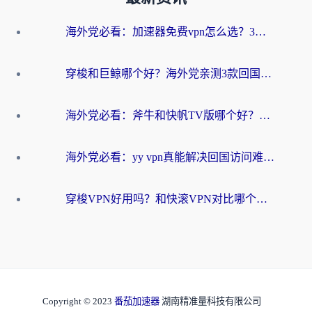
海外党必看：加速器免费vpn怎么选？3步教你无缝访问国内资源
穿梭和巨鲸哪个好？海外党亲测3款回国加速器，教你避开90%的坑
海外党必看：斧牛和快帆TV版哪个好？3分钟选对回国加速器，无缝刷B站、追热剧
海外党必看：yy vpn真能解决回国访问难题？附云极initap测评+免费方案对比
穿梭VPN好用吗？和快滚VPN对比哪个回国效果更好？海外党选回国加速器必看指南
Copyright © 2023
番茄加速器
湖南精准量科技有限公司