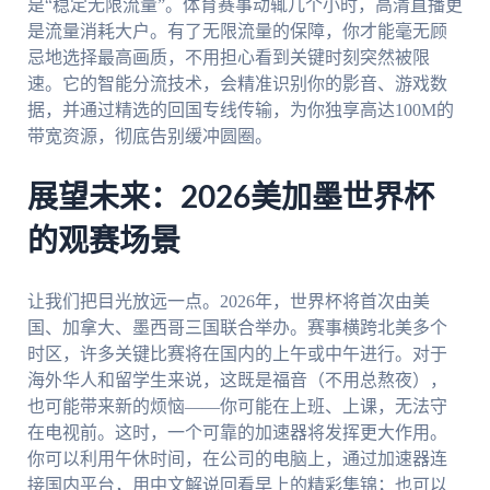
是“稳定无限流量”。体育赛事动辄几个小时，高清直播更
是流量消耗大户。有了无限流量的保障，你才能毫无顾
忌地选择最高画质，不用担心看到关键时刻突然被限
速。它的智能分流技术，会精准识别你的影音、游戏数
据，并通过精选的回国专线传输，为你独享高达100M的
带宽资源，彻底告别缓冲圆圈。
展望未来：2026美加墨世界杯
的观赛场景
让我们把目光放远一点。2026年，世界杯将首次由美
国、加拿大、墨西哥三国联合举办。赛事横跨北美多个
时区，许多关键比赛将在国内的上午或中午进行。对于
海外华人和留学生来说，这既是福音（不用总熬夜），
也可能带来新的烦恼——你可能在上班、上课，无法守
在电视前。这时，一个可靠的加速器将发挥更大作用。
你可以利用午休时间，在公司的电脑上，通过加速器连
接国内平台，用中文解说回看早上的精彩集锦；也可以