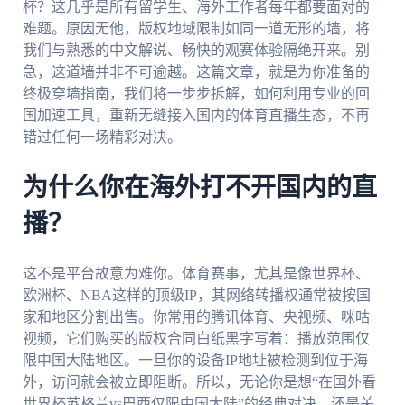
杯？这几乎是所有留学生、海外工作者每年都要面对的
难题。原因无他，版权地域限制如同一道无形的墙，将
我们与熟悉的中文解说、畅快的观赛体验隔绝开来。别
急，这道墙并非不可逾越。这篇文章，就是为你准备的
终极穿墙指南，我们将一步步拆解，如何利用专业的回
国加速工具，重新无缝接入国内的体育直播生态，不再
错过任何一场精彩对决。
为什么你在海外打不开国内的直
播？
这不是平台故意为难你。体育赛事，尤其是像世界杯、
欧洲杯、NBA这样的顶级IP，其网络转播权通常被按国
家和地区分割出售。你常用的腾讯体育、央视频、咪咕
视频，它们购买的版权合同白纸黑字写着：播放范围仅
限中国大陆地区。一旦你的设备IP地址被检测到位于海
外，访问就会被立即阻断。所以，无论你是想“在国外看
世界杯苏格兰vs巴西仅限中国大陆”的经典对决，还是关