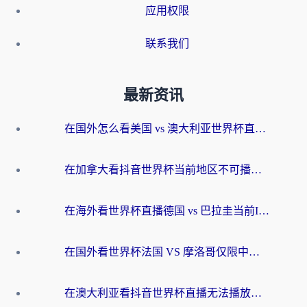
应用权限
联系我们
最新资讯
在国外怎么看美国 vs 澳大利亚世界杯直播？海外党必藏的中文解说观赛指南
在加拿大看抖音世界杯当前地区不可播放？海外党体育观赛终极指南
在海外看世界杯直播德国 vs 巴拉圭当前IP受限制？这篇指南帮你轻松解决地区限制
在国外看世界杯法国 VS 摩洛哥仅限中国大陆？别让地域限制拦下你的欢呼
在澳大利亚看抖音世界杯直播无法播放？海外党体育观赛终极指南来了！