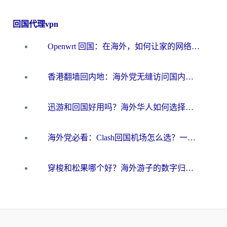
回国代理vpn
Openwrt 回国：在海外，如何让家的网络触手可及
香港翻墙回内地：海外党无缝访问国内资源的加速器选择全攻略
迅游和回国好用吗？海外华人如何选择靠谱的回国加速器
海外党必看：Clash回国机场怎么选？一篇搞定无缝访问国内资源的全攻略
穿梭和松果哪个好？海外游子的数字归乡路，到底该怎么选