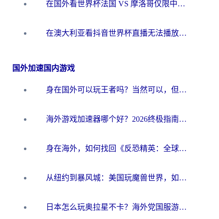
在国外看世界杯法国 VS 摩洛哥仅限中国大陆？别让地域限制拦下你的欢呼
在澳大利亚看抖音世界杯直播无法播放？海外党体育观赛终极指南来了！
国外加速国内游戏
身在国外可以玩王者吗？当然可以，但你需要这份“加速”指南
海外游戏加速器哪个好？2026终极指南帮你畅玩国服+解决卡顿难题
身在海外，如何找回《反恐精英：全球攻势》国服的丝滑手感？一份给你的终极指南
从纽约到暴风城：美国玩魔兽世界，如何找到你的最佳网络航线
日本怎么玩奥拉星不卡？海外党国服游戏加速器选择全攻略