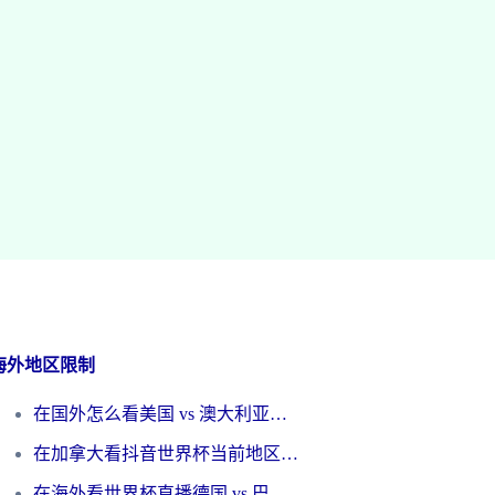
海外地区限制
在国外怎么看美国 vs 澳大利亚世界杯直播？海外党必藏的中文解说观赛指南
在加拿大看抖音世界杯当前地区不可播放？海外党体育观赛终极指南
在海外看世界杯直播德国 vs 巴拉圭当前IP受限制？这篇指南帮你轻松解决地区限制