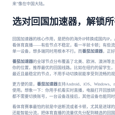
来”像在中国大陆。
选对回国加速器，解锁所
回国加速器的核心作用，是把你的海外IP转换成国内IP
看体育直播——有些节点不稳定，看一半就卡顿；有些流
单一设备，想多端同时用根本不行。而
番茄加速器
，正好
番茄加速器
的全球节点分布覆盖了北美、欧洲、澳洲等主
你的位置，推荐最优的回国线路。比如在纽约的留学生，
最近且最稳定的节点，不用手动切换就能享受到流畅的观
更方便的是，
番茄加速器
支持Android、iOS、Win
使用。想象一下：你用手机看实时直播，电脑打开回放研
都不需要切换账号，一台设备连接后，其他设备也能同时
看体育赛事最怕的就是中途断流或者卡顿，尤其是进球的
还能智能分流，把体育直播的流量优先分配到精选的回国