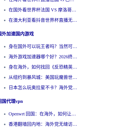
在国外看世界杯法国 VS 摩洛哥仅限中国大陆？别让地域限制拦下你的欢呼
在澳大利亚看抖音世界杯直播无法播放？海外党体育观赛终极指南来了！
国外加速国内游戏
身在国外可以玩王者吗？当然可以，但你需要这份“加速”指南
海外游戏加速器哪个好？2026终极指南帮你畅玩国服+解决卡顿难题
身在海外，如何找回《反恐精英：全球攻势》国服的丝滑手感？一份给你的终极指南
从纽约到暴风城：美国玩魔兽世界，如何找到你的最佳网络航线
日本怎么玩奥拉星不卡？海外党国服游戏加速器选择全攻略
回国代理vpn
Openwrt 回国：在海外，如何让家的网络触手可及
香港翻墙回内地：海外党无缝访问国内资源的加速器选择全攻略