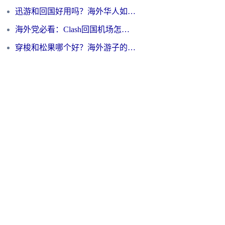
迅游和回国好用吗？海外华人如何选择靠谱的回国加速器
海外党必看：Clash回国机场怎么选？一篇搞定无缝访问国内资源的全攻略
穿梭和松果哪个好？海外游子的数字归乡路，到底该怎么选