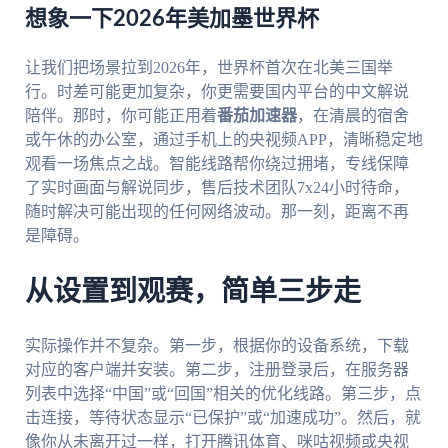
想象一下2026年美加墨世界杯
让我们把场景拉到2026年，世界杯首次在北美三国举
行。时差可能更加复杂，你更需要国内平台的中文解说
陪伴。那时，你可能正用着
番茄加速器
，在清晨的宿舍
或午休的办公室，通过手机上的央视频APP，清晰稳定地
观看一场焦点之战。智能线路帮你绕过拥堵，专线保障
了实时画面与解说同步，售后技术团队7x24小时待命，
随时解决可能出现的任何网络波动。那一刻，距离不再
是障碍。
从设置到观赛，简单三步走
实际操作并不复杂。第一步，根据你的设备系统，下载
对应的客户端并安装。第二步，注册登录后，在服务器
列表中选择“中国”或“回国”相关的优化线路。第三步，点
击连接，等待状态显示“已保护”或“加速成功”。然后，就
像你从未离开过一样，打开腾讯体育、咪咕视频或央视