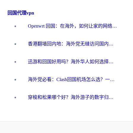
回国代理vpn
Openwrt 回国：在海外，如何让家的网络触手可及
香港翻墙回内地：海外党无缝访问国内资源的加速器选择全攻略
迅游和回国好用吗？海外华人如何选择靠谱的回国加速器
海外党必看：Clash回国机场怎么选？一篇搞定无缝访问国内资源的全攻略
穿梭和松果哪个好？海外游子的数字归乡路，到底该怎么选