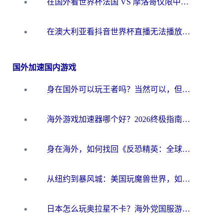
在国外看世界杯法国 VS 摩洛哥仅限中国大陆？别让地域限制拦下你的欢呼
在澳大利亚看抖音世界杯直播无法播放？海外党体育观赛终极指南来了！
国外加速国内游戏
身在国外可以玩王者吗？当然可以，但你需要这份“加速”指南
海外游戏加速器哪个好？2026终极指南帮你畅玩国服+解决卡顿难题
身在海外，如何找回《反恐精英：全球攻势》国服的丝滑手感？一份给你的终极指南
从纽约到暴风城：美国玩魔兽世界，如何找到你的最佳网络航线
日本怎么玩奥拉星不卡？海外党国服游戏加速器选择全攻略