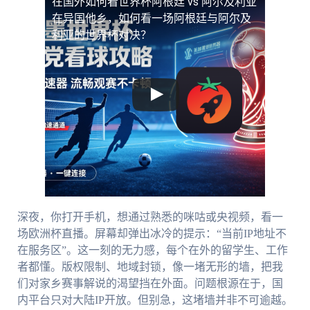
在国外如何看世界杯阿根廷 vs 阿尔及利亚
在异国他乡，如何看一场阿根廷与阿尔及
利亚的世界杯对决？
深夜，你打开手机，想通过熟悉的咪咕或央视频，看一
场欧洲杯直播。屏幕却弹出冰冷的提示：“当前IP地址不
在服务区”。这一刻的无力感，每个在外的留学生、工作
者都懂。版权限制、地域封锁，像一堵无形的墙，把我
们对家乡赛事解说的渴望挡在外面。问题根源在于，国
内平台只对大陆IP开放。但别急，这堵墙并非不可逾越。