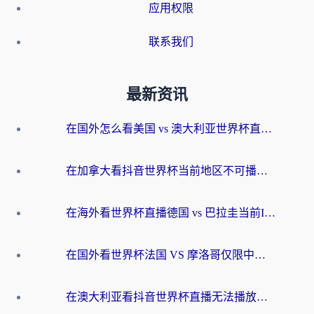
应用权限
联系我们
最新资讯
在国外怎么看美国 vs 澳大利亚世界杯直播？海外党必藏的中文解说观赛指南
在加拿大看抖音世界杯当前地区不可播放？海外党体育观赛终极指南
在海外看世界杯直播德国 vs 巴拉圭当前IP受限制？这篇指南帮你轻松解决地区限制
在国外看世界杯法国 VS 摩洛哥仅限中国大陆？别让地域限制拦下你的欢呼
在澳大利亚看抖音世界杯直播无法播放？海外党体育观赛终极指南来了！