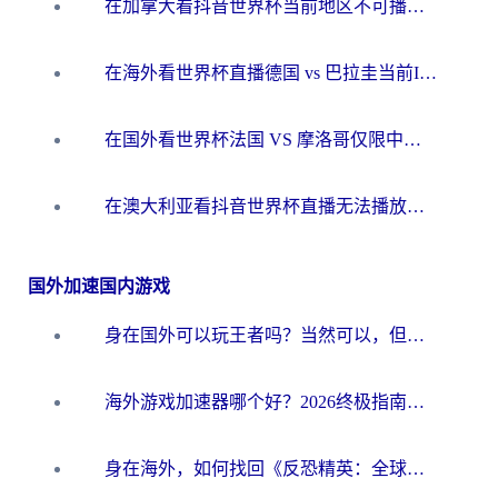
在加拿大看抖音世界杯当前地区不可播放？海外党体育观赛终极指南
在海外看世界杯直播德国 vs 巴拉圭当前IP受限制？这篇指南帮你轻松解决地区限制
在国外看世界杯法国 VS 摩洛哥仅限中国大陆？别让地域限制拦下你的欢呼
在澳大利亚看抖音世界杯直播无法播放？海外党体育观赛终极指南来了！
国外加速国内游戏
身在国外可以玩王者吗？当然可以，但你需要这份“加速”指南
海外游戏加速器哪个好？2026终极指南帮你畅玩国服+解决卡顿难题
身在海外，如何找回《反恐精英：全球攻势》国服的丝滑手感？一份给你的终极指南