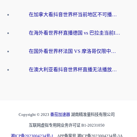
在加拿大看抖音世界杯当前地区不可播放？海外党体育观赛终极指南
在海外看世界杯直播德国 vs 巴拉圭当前IP受限制？这篇指南帮你轻松解决地区限制
在国外看世界杯法国 VS 摩洛哥仅限中国大陆？别让地域限制拦下你的欢呼
在澳大利亚看抖音世界杯直播无法播放？海外党体育观赛终极指南来了！
Copyright © 2023
番茄加速器
湖南精准量科技有限公司
互联网虚拟专用网业务许可证 B1-20231050
湘ICP备2023004234号-1
APP备案号 湘ICP备2023004234号-3A