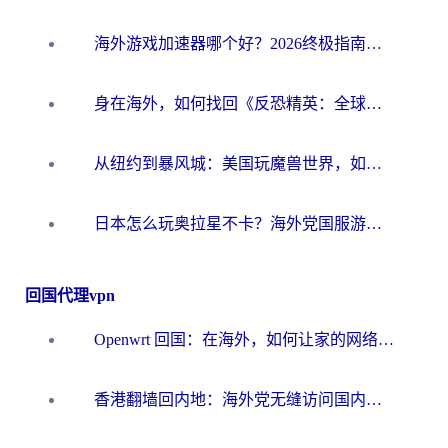
海外游戏加速器哪个好？2026终极指南帮你畅玩国服+解决卡顿难题
身在海外，如何找回《反恐精英：全球攻势》国服的丝滑手感？一份给你的终极指南
从纽约到暴风城：美国玩魔兽世界，如何找到你的最佳网络航线
日本怎么玩奥拉星不卡？海外党国服游戏加速器选择全攻略
回国代理vpn
Openwrt 回国：在海外，如何让家的网络触手可及
香港翻墙回内地：海外党无缝访问国内资源的加速器选择全攻略