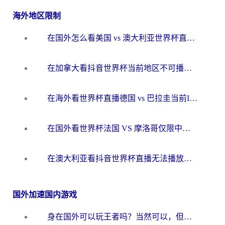
海外地区限制
在国外怎么看美国 vs 澳大利亚世界杯直播？海外党必藏的中文解说观赛指南
在加拿大看抖音世界杯当前地区不可播放？海外党体育观赛终极指南
在海外看世界杯直播德国 vs 巴拉圭当前IP受限制？这篇指南帮你轻松解决地区限制
在国外看世界杯法国 VS 摩洛哥仅限中国大陆？别让地域限制拦下你的欢呼
在澳大利亚看抖音世界杯直播无法播放？海外党体育观赛终极指南来了！
国外加速国内游戏
身在国外可以玩王者吗？当然可以，但你需要这份“加速”指南