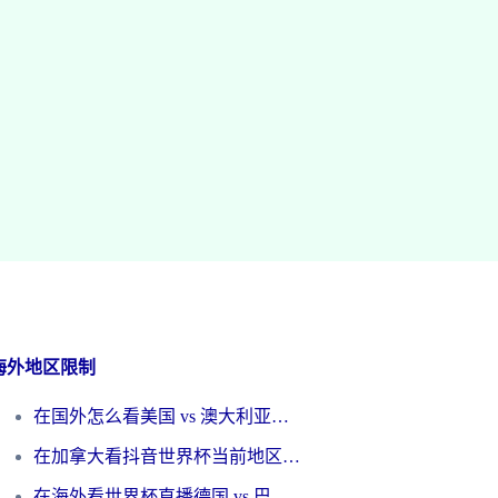
海外地区限制
在国外怎么看美国 vs 澳大利亚世界杯直播？海外党必藏的中文解说观赛指南
在加拿大看抖音世界杯当前地区不可播放？海外党体育观赛终极指南
在海外看世界杯直播德国 vs 巴拉圭当前IP受限制？这篇指南帮你轻松解决地区限制