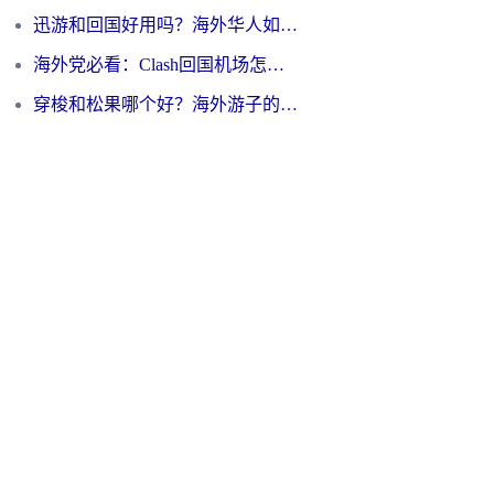
迅游和回国好用吗？海外华人如何选择靠谱的回国加速器
海外党必看：Clash回国机场怎么选？一篇搞定无缝访问国内资源的全攻略
穿梭和松果哪个好？海外游子的数字归乡路，到底该怎么选