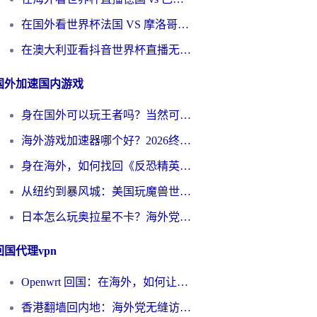
在国外看世界杯法国 VS 摩洛哥仅限中国大陆？别让地域限制拦下你的欢呼
在澳大利亚看抖音世界杯直播无法播放？海外党体育观赛终极指南来了！
国外加速国内游戏
身在国外可以玩王者吗？当然可以，但你需要这份“加速”指南
海外游戏加速器哪个好？2026终极指南帮你畅玩国服+解决卡顿难题
身在海外，如何找回《反恐精英：全球攻势》国服的丝滑手感？一份给你的终极指南
从纽约到暴风城：美国玩魔兽世界，如何找到你的最佳网络航线
日本怎么玩奥拉星不卡？海外党国服游戏加速器选择全攻略
回国代理vpn
Openwrt 回国：在海外，如何让家的网络触手可及
香港翻墙回内地：海外党无缝访问国内资源的加速器选择全攻略