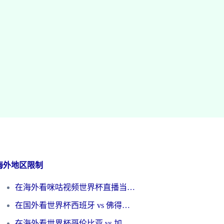
海外地区限制
在海外看咪咕视频世界杯直播当前IP受限制？这篇指南帮你搞定所有体育赛事观看难题
在国外看世界杯西班牙 vs 佛得角无法播放？这篇指南帮你解锁所有中文体育直播
在海外看世界杯哥伦比亚 vs 加纳当前IP受限制？这篇指南帮你流畅看中文解说赛事