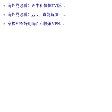
海外党必看：斧牛和快帆TV版哪个好？3分钟选对回国加速器，无缝刷B站、追热剧
海外党必看：yy vpn真能解决回国访问难题？附云极initap测评+免费方案对比
穿梭VPN好用吗？和快滚VPN对比哪个回国效果更好？海外党选回国加速器必看指南