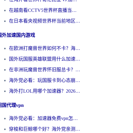
在越南看CCTV5世界杯直播当前IP受限制？海外党体育观赛终极指南来了
在日本看央视频世界杯当前地区不可播放？海外党体育观赛终极指南
国外加速国内游戏
在欧洲打魔兽世界如何不卡？海外玩家的国服游戏加速终极攻略
国外玩国服英雄联盟用什么加速器好？海外党亲测有效的国服游戏加速指南
在非洲玩魔兽世界怀旧服总卡？别慌，这份指南帮你丝滑开荒
海外党必看：玩国服卡到心态崩？少女前线云图计划加速器免费推荐+碧蓝航线足球世界流畅攻略
海外打LOL用哪个加速器？2026实用指南：从延迟到设备适配，一篇解决你的国服游戏痛点
回国代理vpn
海外党必看：加速器免费vpn怎么选？3步教你无缝访问国内资源
穿梭和巨鲸哪个好？海外党亲测3款回国加速器，教你避开90%的坑