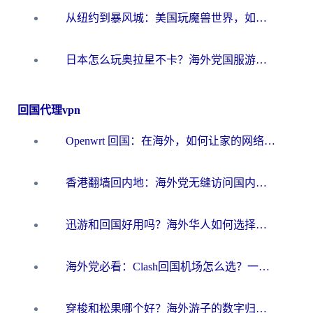
从纽约到暴风城：美国玩魔兽世界，如何找到你的最佳网络航线
日本怎么玩奥拉星不卡？海外党国服游戏加速器选择全攻略
回国代理vpn
Openwrt 回国：在海外，如何让家的网络触手可及
香港翻墙回内地：海外党无缝访问国内资源的加速器选择全攻略
迅游和回国好用吗？海外华人如何选择靠谱的回国加速器
海外党必看：Clash回国机场怎么选？一篇搞定无缝访问国内资源的全攻略
穿梭和松果哪个好？海外游子的数字归乡路，到底该怎么选