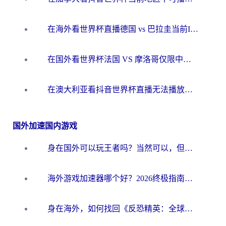
在海外看世界杯直播德国 vs 巴拉圭当前IP受限制？这篇指南帮你轻松解决地区限制
在国外看世界杯法国 VS 摩洛哥仅限中国大陆？别让地域限制拦下你的欢呼
在澳大利亚看抖音世界杯直播无法播放？海外党体育观赛终极指南来了！
国外加速国内游戏
身在国外可以玩王者吗？当然可以，但你需要这份“加速”指南
海外游戏加速器哪个好？2026终极指南帮你畅玩国服+解决卡顿难题
身在海外，如何找回《反恐精英：全球攻势》国服的丝滑手感？一份给你的终极指南