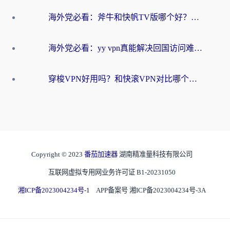
海外党必看：斧牛和快帆TV版哪个好？3分钟选对回国加速器，无缝刷B站、追热剧
海外党必看：yy vpn真能解决回国访问难题？附云极initap测评+免费方案对比
穿梭VPN好用吗？和快滚VPN对比哪个回国效果更好？海外党选回国加速器必看指南
Copyright © 2023
番茄加速器
湖南精准量科技有限公司
互联网虚拟专用网业务许可证 B1-20231050
湘ICP备2023004234号-1
APP备案号 湘ICP备2023004234号-3A