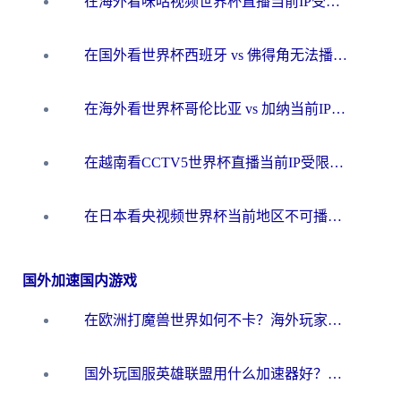
在海外看咪咕视频世界杯直播当前IP受限制？这篇指南帮你搞定所有体育赛事观看难题
在国外看世界杯西班牙 vs 佛得角无法播放？这篇指南帮你解锁所有中文体育直播
在海外看世界杯哥伦比亚 vs 加纳当前IP受限制？这篇指南帮你流畅看中文解说赛事
在越南看CCTV5世界杯直播当前IP受限制？海外党体育观赛终极指南来了
在日本看央视频世界杯当前地区不可播放？海外党体育观赛终极指南
国外加速国内游戏
在欧洲打魔兽世界如何不卡？海外玩家的国服游戏加速终极攻略
国外玩国服英雄联盟用什么加速器好？海外党亲测有效的国服游戏加速指南