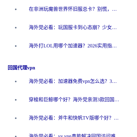
在非洲玩魔兽世界怀旧服总卡？别慌，这份指南帮你丝滑开荒
海外党必看：玩国服卡到心态崩？少女前线云图计划加速器免费推荐+碧蓝航线足球世界流畅攻略
海外打LOL用哪个加速器？2026实用指南：从延迟到设备适配，一篇解决你的国服游戏痛点
回国代理vpn
海外党必看：加速器免费vpn怎么选？3步教你无缝访问国内资源
穿梭和巨鲸哪个好？海外党亲测3款回国加速器，教你避开90%的坑
海外党必看：斧牛和快帆TV版哪个好？3分钟选对回国加速器，无缝刷B站、追热剧
海外党必看：yy vpn真能解决回国访问难题？附云极initap测评+免费方案对比