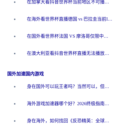
在加拿大看抖音世界杯当前地区不可播放？海外党体育观赛终极指南
在海外看世界杯直播德国 vs 巴拉圭当前IP受限制？这篇指南帮你轻松解决地区限制
在国外看世界杯法国 VS 摩洛哥仅限中国大陆？别让地域限制拦下你的欢呼
在澳大利亚看抖音世界杯直播无法播放？海外党体育观赛终极指南来了！
国外加速国内游戏
身在国外可以玩王者吗？当然可以，但你需要这份“加速”指南
海外游戏加速器哪个好？2026终极指南帮你畅玩国服+解决卡顿难题
身在海外，如何找回《反恐精英：全球攻势》国服的丝滑手感？一份给你的终极指南