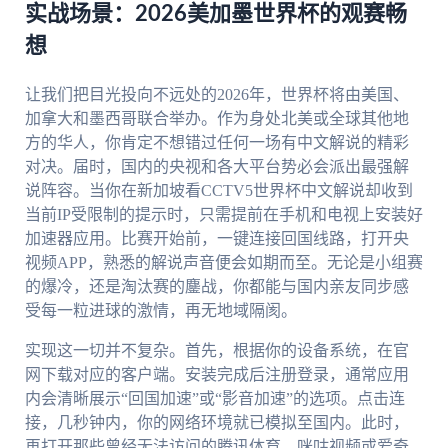
实战场景：2026美加墨世界杯的观赛畅
想
让我们把目光投向不远处的2026年，世界杯将由美国、
加拿大和墨西哥联合举办。作为身处北美或全球其他地
方的华人，你肯定不想错过任何一场有中文解说的精彩
对决。届时，国内的央视和各大平台势必会派出最强解
说阵容。当你在新加坡看CCTV5世界杯中文解说却收到
当前IP受限制的提示时，只需提前在手机和电视上安装好
加速器应用。比赛开始前，一键连接回国线路，打开央
视频APP，熟悉的解说声音便会如期而至。无论是小组赛
的爆冷，还是淘汰赛的鏖战，你都能与国内亲友同步感
受每一粒进球的激情，再无地域隔阂。
实现这一切并不复杂。首先，根据你的设备系统，在官
网下载对应的客户端。安装完成后注册登录，通常应用
内会清晰展示“回国加速”或“影音加速”的选项。点击连
接，几秒钟内，你的网络环境就已模拟至国内。此时，
再打开那些曾经无法访问的腾讯体育、咪咕视频或爱奇