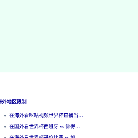
海外地区限制
在海外看咪咕视频世界杯直播当前IP受限制？这篇指南帮你搞定所有体育赛事观看难题
在国外看世界杯西班牙 vs 佛得角无法播放？这篇指南帮你解锁所有中文体育直播
在海外看世界杯哥伦比亚 vs 加纳当前IP受限制？这篇指南帮你流畅看中文解说赛事