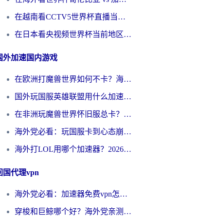
在越南看CCTV5世界杯直播当前IP受限制？海外党体育观赛终极指南来了
在日本看央视频世界杯当前地区不可播放？海外党体育观赛终极指南
国外加速国内游戏
在欧洲打魔兽世界如何不卡？海外玩家的国服游戏加速终极攻略
国外玩国服英雄联盟用什么加速器好？海外党亲测有效的国服游戏加速指南
在非洲玩魔兽世界怀旧服总卡？别慌，这份指南帮你丝滑开荒
海外党必看：玩国服卡到心态崩？少女前线云图计划加速器免费推荐+碧蓝航线足球世界流畅攻略
海外打LOL用哪个加速器？2026实用指南：从延迟到设备适配，一篇解决你的国服游戏痛点
回国代理vpn
海外党必看：加速器免费vpn怎么选？3步教你无缝访问国内资源
穿梭和巨鲸哪个好？海外党亲测3款回国加速器，教你避开90%的坑