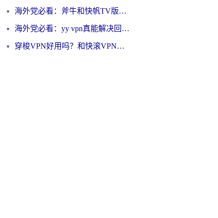
海外党必看：斧牛和快帆TV版哪个好？3分钟选对回国加速器，无缝刷B站、追热剧
海外党必看：yy vpn真能解决回国访问难题？附云极initap测评+免费方案对比
穿梭VPN好用吗？和快滚VPN对比哪个回国效果更好？海外党选回国加速器必看指南