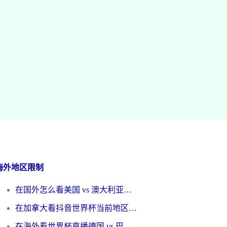
海外地区限制
在国外怎么看美国 vs 澳大利亚世界杯直播？海外党必藏的中文解说观赛指南
在加拿大看抖音世界杯当前地区不可播放？海外党体育观赛终极指南
在海外看世界杯直播德国 vs 巴拉圭当前IP受限制？这篇指南帮你轻松解决地区限制