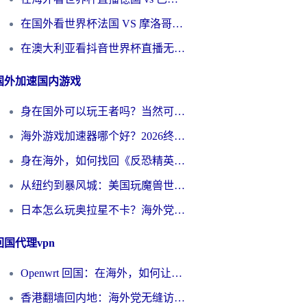
在国外看世界杯法国 VS 摩洛哥仅限中国大陆？别让地域限制拦下你的欢呼
在澳大利亚看抖音世界杯直播无法播放？海外党体育观赛终极指南来了！
国外加速国内游戏
身在国外可以玩王者吗？当然可以，但你需要这份“加速”指南
海外游戏加速器哪个好？2026终极指南帮你畅玩国服+解决卡顿难题
身在海外，如何找回《反恐精英：全球攻势》国服的丝滑手感？一份给你的终极指南
从纽约到暴风城：美国玩魔兽世界，如何找到你的最佳网络航线
日本怎么玩奥拉星不卡？海外党国服游戏加速器选择全攻略
回国代理vpn
Openwrt 回国：在海外，如何让家的网络触手可及
香港翻墙回内地：海外党无缝访问国内资源的加速器选择全攻略