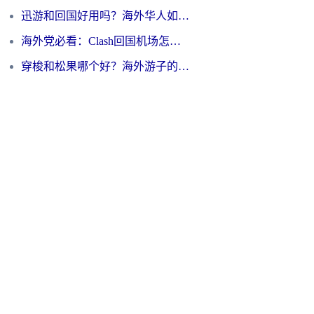
迅游和回国好用吗？海外华人如何选择靠谱的回国加速器
海外党必看：Clash回国机场怎么选？一篇搞定无缝访问国内资源的全攻略
穿梭和松果哪个好？海外游子的数字归乡路，到底该怎么选