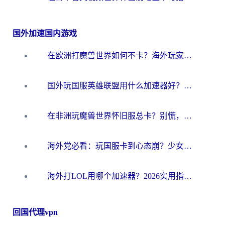
国外加速国内游戏
在欧洲打魔兽世界如何不卡？海外玩家的国服游戏加速终极攻略
国外玩国服英雄联盟用什么加速器好？海外党亲测有效的国服游戏加速指南
在非洲玩魔兽世界怀旧服总卡？别慌，这份指南帮你丝滑开荒
海外党必看：玩国服卡到心态崩？少女前线云图计划加速器免费推荐+碧蓝航线足球世界流畅攻略
海外打LOL用哪个加速器？2026实用指南：从延迟到设备适配，一篇解决你的国服游戏痛点
回国代理vpn