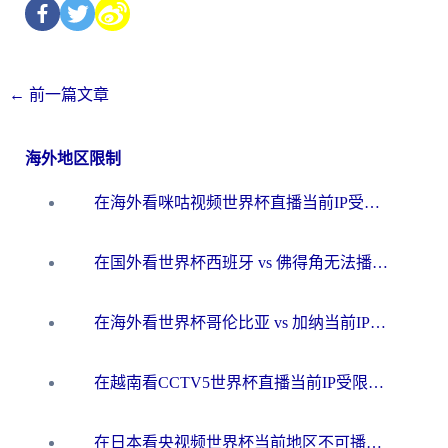
←
前一篇文章
海外地区限制
在海外看咪咕视频世界杯直播当前IP受限制？这篇指南帮你搞定所有体育赛事观看难题
在国外看世界杯西班牙 vs 佛得角无法播放？这篇指南帮你解锁所有中文体育直播
在海外看世界杯哥伦比亚 vs 加纳当前IP受限制？这篇指南帮你流畅看中文解说赛事
在越南看CCTV5世界杯直播当前IP受限制？海外党体育观赛终极指南来了
在日本看央视频世界杯当前地区不可播放？海外党体育观赛终极指南