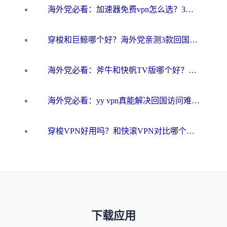
海外党必看：加速器免费vpn怎么选？3步教你无缝访问国内资源
穿梭和巨鲸哪个好？海外党亲测3款回国加速器，教你避开90%的坑
海外党必看：斧牛和快帆TV版哪个好？3分钟选对回国加速器，无缝刷B站、追热剧
海外党必看：yy vpn真能解决回国访问难题？附云极initap测评+免费方案对比
穿梭VPN好用吗？和快滚VPN对比哪个回国效果更好？海外党选回国加速器必看指南
下载应用