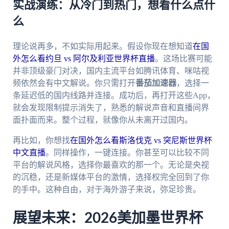
实战演练：从冷门到热门，想看什么点什
么
理论说再多，不如实际用起来。假设你现在想知道
在国
外怎么看约旦 vs 阿尔及利亚世界杯直播
。这场比赛可能
并非顶级豪门对决，国内主流平台如腾讯体育、咪咕视
频依然会有中文解说。你只需打开
番茄加速器
，选择一
条延迟低的国内线路并连接。成功后，再打开这些App，
就会发现限制提示消失了，熟悉的解说声音和直播间界
面扑面而来。整个过程，就像你从未离开过国内。
再比如，你想找
在国外怎么看斯洛伐克 vs 突尼斯世界杯
中文直播
。同样操作，一键连接。你甚至可以比较不同
平台的解说风格，选择你最喜欢的那一个。无论是央视
的沉稳，还是新媒体平台的激情，选择权完全回到了你
的手中。这种自由，对于海外游子来说，弥足珍贵。
展望未来：2026美加墨世界杯