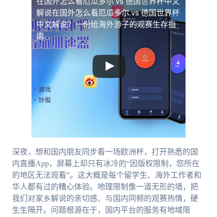
在国外怎么看厄瓜多尔 vs 德国世界杯中文
解说
在国外怎么看厄瓜多尔 vs 德国世界杯
中文解说？一份给海外游子的观赛生存指
南
深夜，想和国内朋友同步看一场欧洲杯，打开熟悉的国
内直播App，屏幕上却只有冰冷的“因版权限制，您所在
的地区无法观看”。这大概是每个留学生、海外工作者和
华人都有过的糟心体验。地理限制像一道无形的墙，把
我们对家乡解说的亲切感、与国内同频的观赛热情，硬
生生隔开。问题根源在于，国内平台的服务有地域限