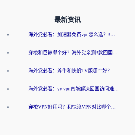
最新资讯
海外党必看：加速器免费vpn怎么选？3步教你无缝访问国内资源
穿梭和巨鲸哪个好？海外党亲测3款回国加速器，教你避开90%的坑
海外党必看：斧牛和快帆TV版哪个好？3分钟选对回国加速器，无缝刷B站、追热剧
海外党必看：yy vpn真能解决回国访问难题？附云极initap测评+免费方案对比
穿梭VPN好用吗？和快滚VPN对比哪个回国效果更好？海外党选回国加速器必看指南